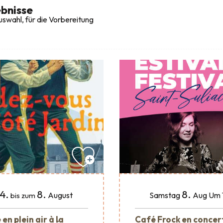
bnisse
swahl, für die Vorbereitung
4.
8.
8.
August
Samstag
Aug
Um 
bis zum
en plein air à la
Café Frock en concer