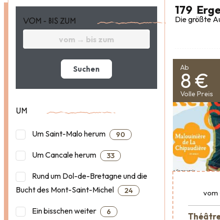
179
Erge
Die größte Au
VOM - BIS ZUM
Ab
Suchen
8 €
Volle Preis
UM
Um Saint-Malo herum
90
Um Cancale herum
33
Rund um Dol-de-Bretagne und die
Bucht des Mont-Saint-Michel
24
vom
Ein bisschen weiter
6
Théâtre 