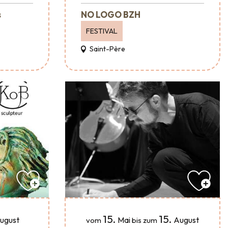
s
NO LOGO BZH
FESTIVAL
Saint-Père
15.
15.
ugust
Mai
August
vom
bis zum