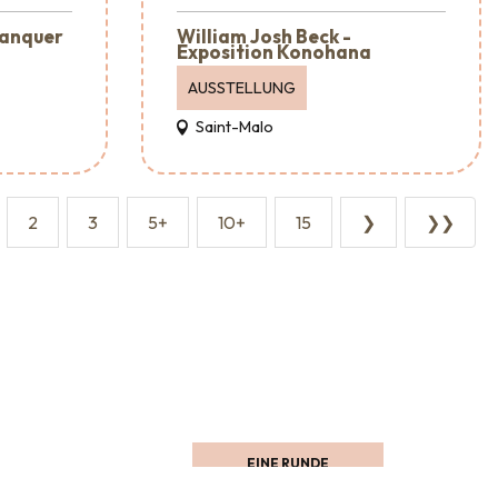
lanquer
William Josh Beck -
Exposition Konohana
AUSSTELLUNG
Saint-Malo
2
3
5+
10+
15
❯
❯❯
Wo man essen kann
EINE RUNDE
SCHAUFENSTERGUCKEN