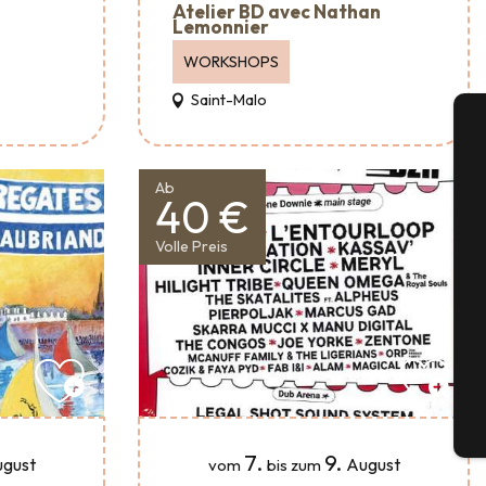
Atelier BD avec Nathan
Lemonnier
WORKSHOPS
Saint-Malo
A
Ab
40 €
Volle Preis
Se
G
Tick
7.
9.
gust
August
vom
bis zum