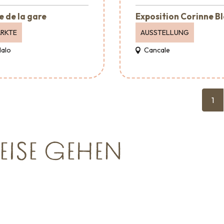
e de la gare
Exposition Corinne B
RKTE
AUSSTELLUNG
Malo
Cancale
1
EISE GEHEN
Veranstaltungsagenturen
und -
dienstleistungen
taltungen
Wohin ausgehen