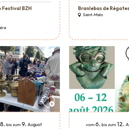
 Festival BZH
Branlebas de Régate
Saint-Malo
Père
8.
9.
6.
12.
August
A
bis zum
vom
bis zum