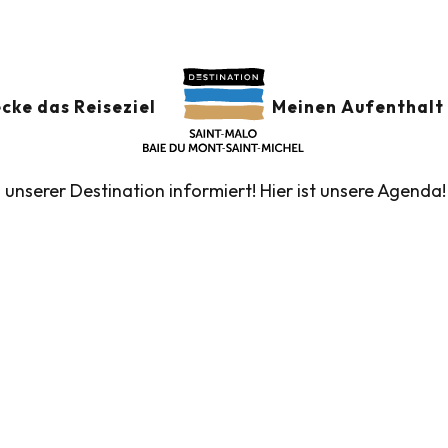
der
GSKALENDER
Ajouter au
cke das Reiseziel
Meinen Aufenthalt 
n unserer Destination informiert! Hier ist unsere Agenda!
führte Touren des Fremdenverkehrsamtes
Die Märk