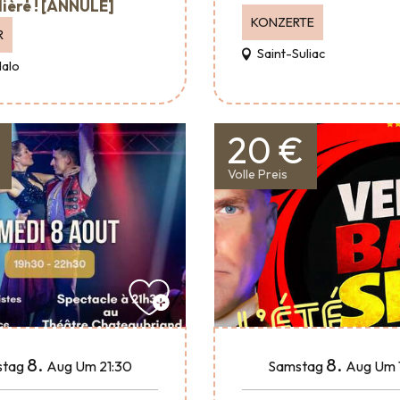
ière ! [ANNULÉ]
KONZERTE
R
Saint-Suliac
Malo
20 €
Volle Preis
8.
8.
tag
Aug
Um 21:30
Samstag
Aug
Um 