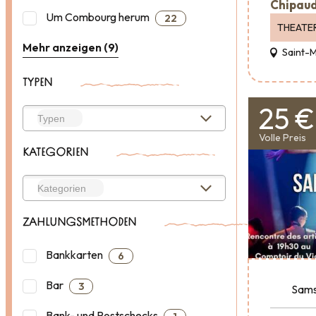
Chipaud
Um Combourg herum
22
THEATE
Mehr anzeigen (9)
Saint-
TYPEN
25 €
Volle Preis
KATEGORIEN
ZAHLUNGSMETHODEN
Bankkarten
6
Bar
3
Sams
Bank- und Postschecks