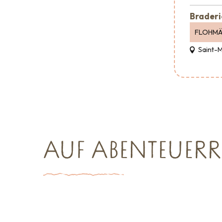
Braderi
FLOHMÄ
Saint-
AUF ABENTEUERR
Sehenswürdigkeiten
Empfang &
Großverans