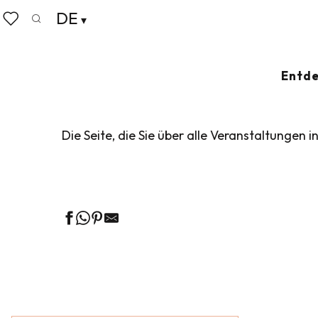
Aller
DE
Startseite
Leben wie zu Hause
Veranstaltungskalen
au
Suche
Voir les favoris
contenu
principal
VERANSTALTUN
Entde
Die Seite, die Sie über alle Veranstaltungen i
Ge