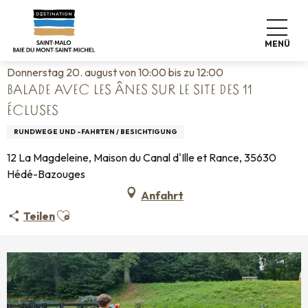
Aller
Startseite
Leben wie zu Hause
Veranstaltungskalender
au
Balade avec les ânes sur le site des 11 écluses
contenu
MENÜ
principal
Donnerstag 20. august von 10:00 bis zu 12:00
BALADE AVEC LES ÂNES SUR LE SITE DES 11
ÉCLUSES
RUNDWEGE UND -FAHRTEN / BESICHTIGUNG
12 La Magdeleine, Maison du Canal d'Ille et Rance, 35630
Hédé-Bazouges
Anfahrt
Ajouter aux favoris
Teilen