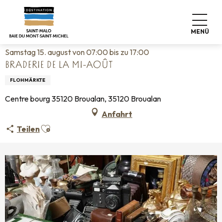
Aller
Startseite
Leben wie zu Hause
Veranstaltungskalender
au
Braderie de la mi-août
contenu
MENÜ
principal
Samstag 15. august von 07:00 bis zu 17:00
BRADERIE DE LA MI-AOÛT
FLOHMÄRKTE
Centre bourg 35120 Broualan, 35120 Broualan
Anfahrt
Ajouter aux favoris
Teilen