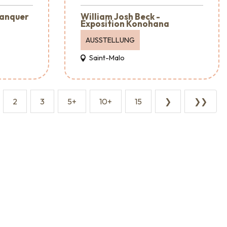
lanquer
William Josh Beck -
Exposition Konohana
AUSSTELLUNG
Saint-Malo
2
3
5+
10+
15
❯
❯❯
taltungsagenturen und -dienstleistungen
Sehenswürdigkeiten