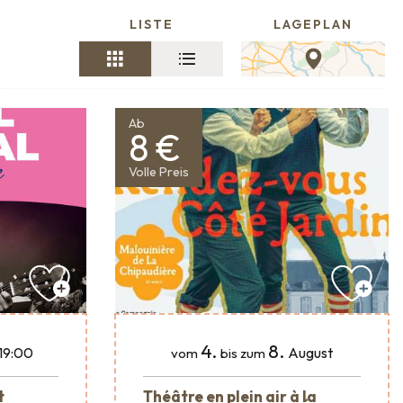
LISTE
LAGEPLAN
Ab
8 €
Volle Preis
4.
8.
19:00
August
vom
bis zum
t
Théâtre en plein air à la