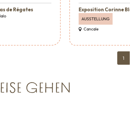
as de Régates
Exposition Corinne B
Malo
AUSSTELLUNG
Cancale
1
EISE GEHEN
Empfang &
Verans
Raumvermietung
en kann
Wohin ausgehen