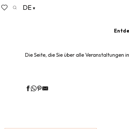
Aller
DE
Startseite
Leben wie zu Hause
Veranstaltungskalen
au
Suche
Voir les favoris
contenu
principal
VERANSTALTUN
Entde
Die Seite, die Sie über alle Veranstaltungen i
Ge