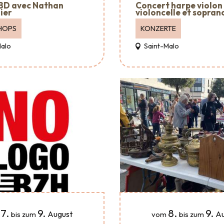
 BD avec Nathan
Concert harpe violon
ier
violoncelle et sopran
HOPS
KONZERTE
Malo
Saint-Malo
7.
9.
8.
9.
August
Au
bis zum
vom
bis zum