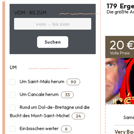
179
Erge
Die größte Au
VOM - BIS ZUM
20 
Suchen
Volle Preis
UM
Um Saint-Malo herum
90
Um Cancale herum
33
Rund um Dol-de-Bretagne und die
Bucht des Mont-Saint-Michel
24
Sams
Ein bisschen weiter
6
Very Ba