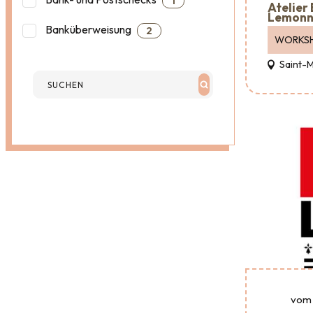
1
Atelier
Lemonn
Banküberweisung
2
WORKS
Saint-
vom