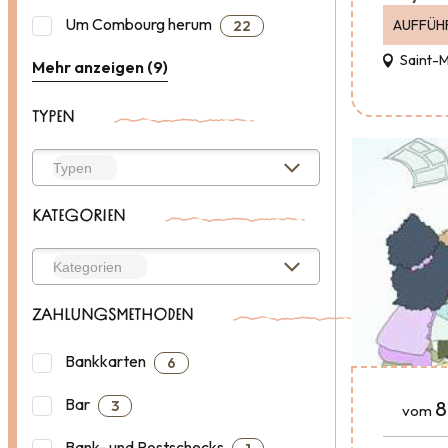
Um Combourg herum
AUFFÜH
22
Saint-
Mehr anzeigen (9)
TYPEN
KATEGORIEN
ZAHLUNGSMETHODEN
Bankkarten
6
Bar
8
3
vom
Bank- und Postschecks