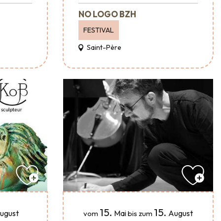
NO LOGO BZH
FESTIVAL
Saint-Père
15.
15.
ugust
Mai
August
vom
bis zum