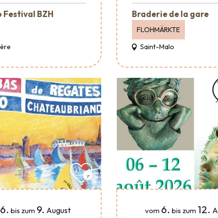
 Festival BZH
Braderie de la gare
FLOHMÄRKTE
Père
Saint-Malo
6.
9.
6.
12.
August
A
bis zum
vom
bis zum