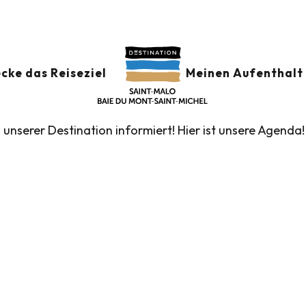
der
GSKALENDER
Ajouter au
cke das Reiseziel
Meinen Aufenthalt 
n unserer Destination informiert! Hier ist unsere Agenda!
führte Touren des Fremdenverkehrsamtes
Die Märk