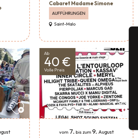
Cabaret Madame Simone
o
AUFFÜHRUNGEN
Saint-Malo
A
Ab
40 €
Volle Preis
Se
G
Tick
7.
9.
gust
August
vom
bis zum