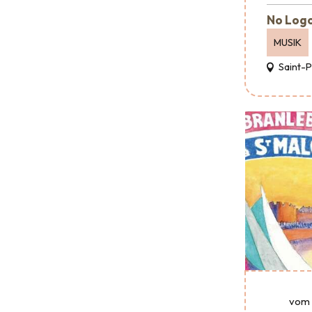
No Logo
MUSIK
Saint-
vom