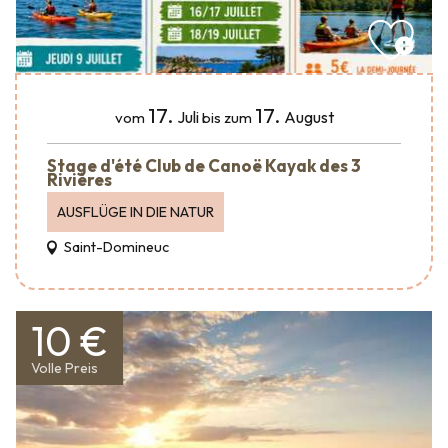
17.
17.
Juli
August
vom
bis zum
Stage d'été Club de Canoë Kayak des 3
Rivières
AUSFLÜGE IN DIE NATUR
Saint-Domineuc
10 €
Volle Preis