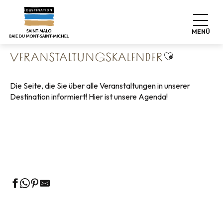
Aller
Startseite
Leben wie zu Hause
au
Veranstaltungskalender
contenu
MENÜ
principal
Ajouter aux 
VERANSTALTUNGSKALENDER
Die Seite, die Sie über alle Veranstaltungen in unserer
Destination informiert! Hier ist unsere Agenda!
Geführte Touren des Fremdenverkehrsamtes
Die Märkte