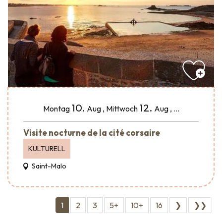
10.
12.
Montag
Aug
,
Mittwoch
Aug
,
...
Visite nocturne de la cité corsaire
KULTURELL
Saint-Malo
1
2
3
5+
10+
16
❯
❯❯