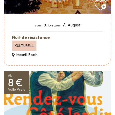
5.
7.
August
vom
bis zum
Nuit de résistance
KULTURELL
Mesnil-Roc'h
Ab
8 €
Volle Preis