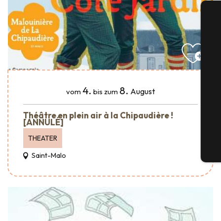
S
4.
8.
August
vom
bis zum
G
Théâtre en plein air à la Chipaudière !
[ANNULÉ]
THEATER
Tic
Saint-Malo