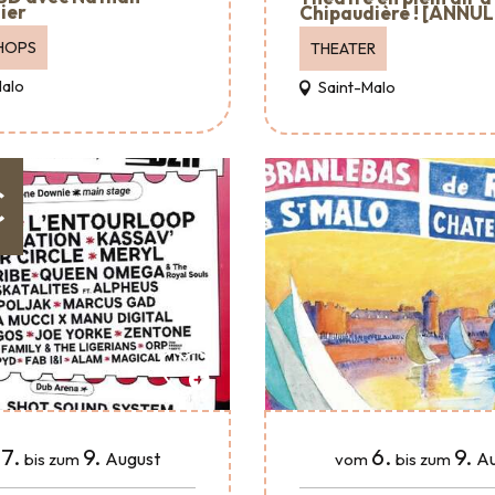
ier
Chipaudière ! [ANNUL
HOPS
THEATER
Malo
Saint-Malo
€
7.
9.
6.
9.
August
Au
bis zum
vom
bis zum