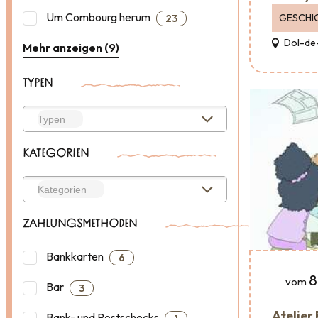
Um Combourg herum
GESCHI
23
Dol-de
Mehr anzeigen (9)
TYPEN
KATEGORIEN
ZAHLUNGSMETHODEN
Bankkarten
6
8
vom
Bar
3
Atelier
Bank- und Postschecks