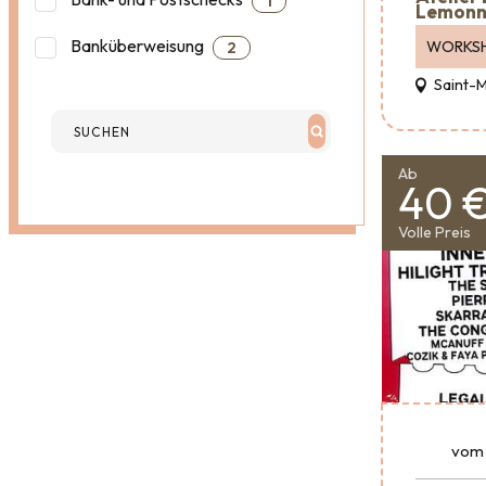
1
Lemonn
Banküberweisung
WORKS
2
Saint-
Ab
40 
Volle Preis
vom