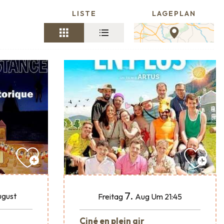
LISTE
LAGEPLAN
7.
gust
Freitag
Aug
Um 21:45
Ciné en plein air