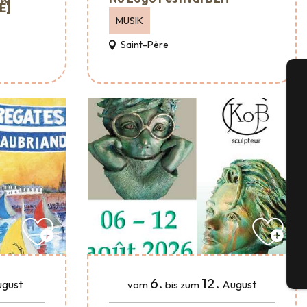
É]
MUSIK
Saint-Père
A
Se
G
Tick
6.
12.
gust
August
vom
bis zum