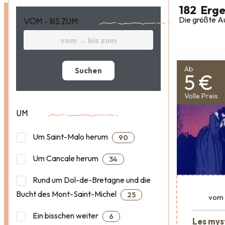
182
Erge
Die größte Au
VOM - BIS ZUM
Ab
Suchen
5 €
Volle Preis
UM
Um Saint-Malo herum
90
Um Cancale herum
34
Rund um Dol-de-Bretagne und die
Bucht des Mont-Saint-Michel
25
vom
Ein bisschen weiter
6
Les mys