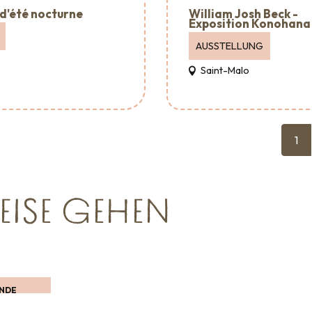
William Josh Beck -
d'été nocturne
Exposition Konohana
AUSSTELLUNG
Saint-Malo
1
EISE GEHEN
Wohin ausgehen
UNDE
ERGUCKEN
Empfang & Raumvermietu