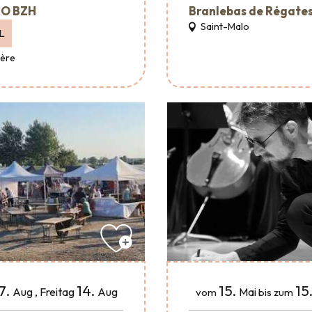
O BZH
Branlebas de Régate
Saint-Malo
L
Père
15.
15
7.
14.
Mai
Aug
,
Freitag
Aug
vom
bis zum