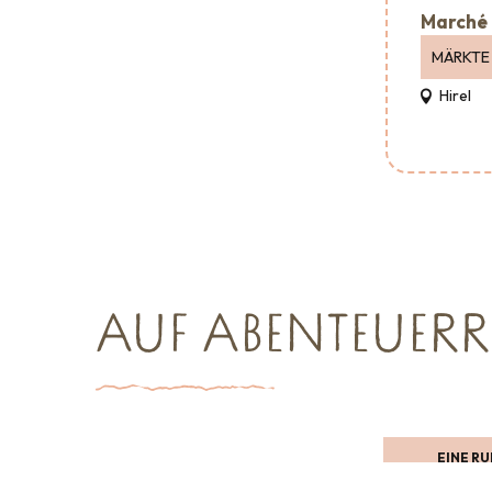
Marché 
MÄRKTE
Hirel
AUF ABENTEUERR
Wo man essen kann
Veranstaltungsagenturen
EINE R
SCHAUFENST
und -