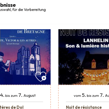
bnisse
swahl, für die Vorbereitung
4.
7.
5.
7.
August
Au
bis zum
vom
bis zum
tères de Dol
Nuit de résistance