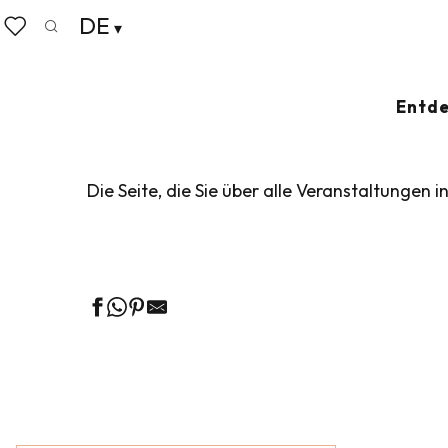
Aller
DE
Startseite
Leben wie zu Hause
Veranstaltungskalen
au
Suche
Voir les favoris
contenu
principal
VERANSTALTUN
Entde
Die Seite, die Sie über alle Veranstaltungen i
Ge