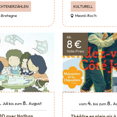
CHTENERZÄHLEN
KULTURELL
-Bretagne
Mesnil-Roc'h
Ab
8 €
Volle Preis
.
8.
4.
8.
Juli
August
A
bis zum
vom
bis zum
 BD avec Nathan
Théâtre en plein air à