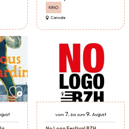
KINO
Cancale
7.
9.
ugust
August
vom
bis zum
 la
No Logo Festival BZH