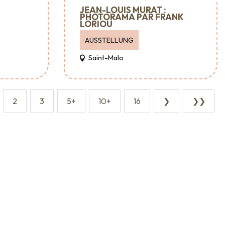
JEAN-LOUIS MURAT :
PHOTORAMA PAR FRANK
LORIOU
AUSSTELLUNG
Saint-Malo
2
3
5+
10+
16
❯
❯❯
Sehenswürdigkeiten
ng
Großveranstaltungen