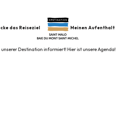
der
GSKALENDER
Ajouter au
cke das Reiseziel
Meinen Aufenthalt 
n unserer Destination informiert! Hier ist unsere Agenda!
führte Touren des Fremdenverkehrsamtes
Die Märk