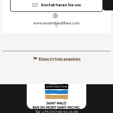
Kontaktieren Sie uns
Tic
www.ensemblealthea.com
Einen Irrtum angeben
Tél. +33 (0)2 99 56 66 99