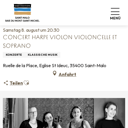
Aller
Startseite
Leben wie zu Hause
Veranstaltungskalender
au
Concert harpe violon violoncelle et soprano
contenu
MENÜ
principal
Samstag 8. august um 20:30
CONCERT HARPE VIOLON VIOLONCELLE ET
SOPRANO
KONZERTE
KLASSISCHE MUSIK
Ruelle de la Place, Eglise St Ideuc, 35400 Saint-Malo
Anfahrt
Ajouter aux favoris
Teilen