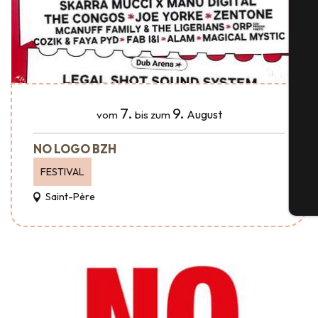
S
7.
9.
August
vom
bis zum
G
NO LOGO BZH
FESTIVAL
Saint-Père
Tic