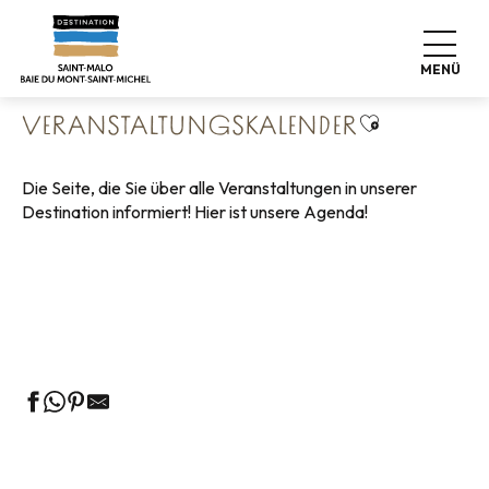
Aller
Startseite
Leben wie zu Hause
au
Veranstaltungskalender
contenu
MENÜ
principal
Ajouter aux 
VERANSTALTUNGSKALENDER
Die Seite, die Sie über alle Veranstaltungen in unserer
Destination informiert! Hier ist unsere Agenda!
Geführte Touren des Fremdenverkehrsamtes
Die Märkte