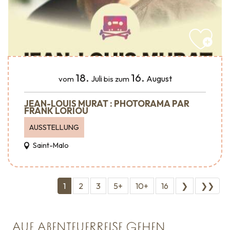
18.
16.
Juli
August
vom
bis zum
JEAN-LOUIS MURAT : PHOTORAMA PAR
FRANK LORIOU
AUSSTELLUNG
Saint-Malo
1
2
3
5+
10+
16
❯
❯❯
AUF ABENTEUERREISE GEHEN