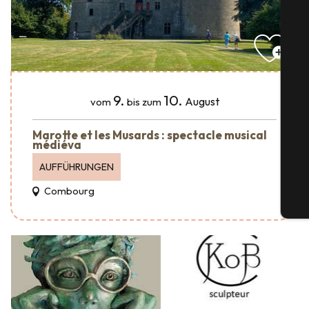
S
9.
10.
August
vom
bis zum
Marotte et les Musards : spectacle musical
médiéva
G
AUFFÜHRUNGEN
Combourg
Tic