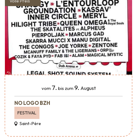
Volle Preis
7.
9.
August
vom
bis zum
NO LOGO BZH
FESTIVAL
Saint-Père