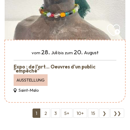
28.
20.
Juli
August
vom
bis zum
Expo : de l'art... Oeuvres d'un public
"empêché"
AUSSTELLUNG
Saint-Malo
1
2
3
5+
10+
15
❯
❯❯