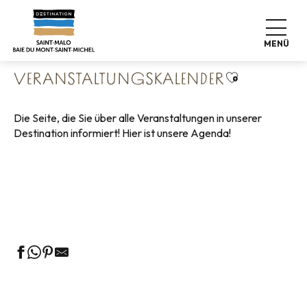
Aller
Startseite
Leben wie zu Hause
au
Veranstaltungskalender
contenu
MENÜ
principal
Ajouter aux 
VERANSTALTUNGSKALENDER
Die Seite, die Sie über alle Veranstaltungen in unserer
Destination informiert! Hier ist unsere Agenda!
Geführte Touren des Fremdenverkehrsamtes
Die Märkte