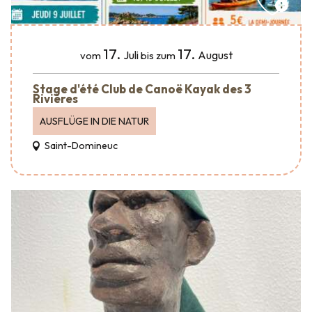
17.
17.
Juli
August
vom
bis zum
Stage d'été Club de Canoë Kayak des 3
Rivières
AUSFLÜGE IN DIE NATUR
Saint-Domineuc