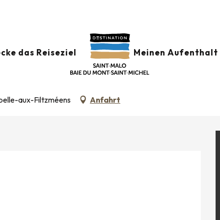
r
Concerts à La Chapelle-aux-Filtzméens
cke das Reiseziel
Meinen Aufenthalt 
UX-FILTZMÉENS
pelle-aux-Filtzméens
Anfahrt