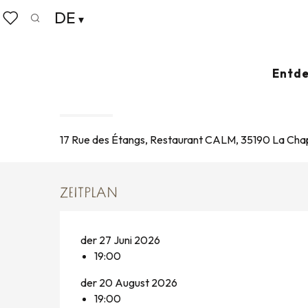
Aller
DE
Startseite
Leben wie zu Hause
Veranstaltungskalende
au
Suche
Voir les favoris
contenu
principal
Donnerstag 20. august um 19:00
Entde
CONCERTS À LA CHAPELLE-A
KONZERTE
17 Rue des Étangs, Restaurant CALM, 35190 La Cha
ZEITPLAN
der 27 Juni 2026
19:00
der 20 August 2026
19:00