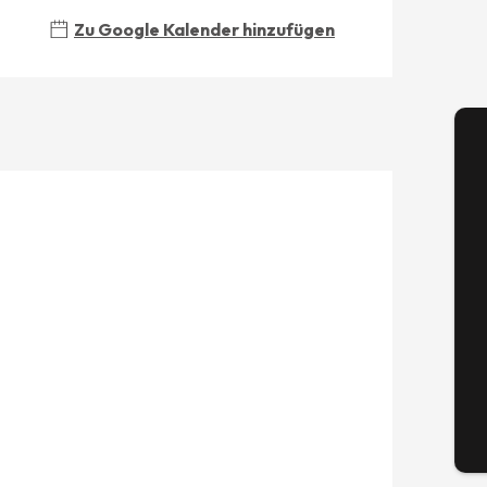
Zu Google Kalender hinzufügen
A
Se
G
Tick