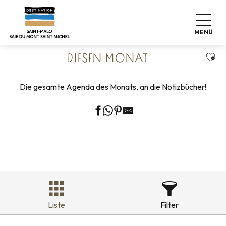
Aller
Startseite
Leben wie zu Hause
Veranstaltungskalender
au
Diesen Monat
contenu
MENÜ
principal
Ajou
DIESEN MONAT
Die gesamte Agenda des Monats, an die Notizbücher!
Liste
Filter