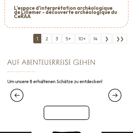
L'espace d'interprétation archéologique
de Lillemer - découverte archéologique du
CeRAA
1
2
3
5+
10+
14
❯
❯❯
AUF ABENTEUERREISE GEHEN
Um unsere 8 erhaltenen Schätze zu entdecken!
Große Wanderrouten
Alles ansehen