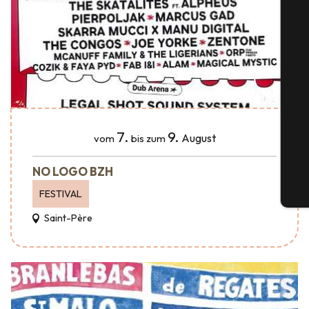
S
7.
9.
G
August
vom
bis zum
NO LOGO BZH
Tic
FESTIVAL
Saint-Père