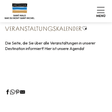
Aller
Startseite
Leben wie zu Hause
au
Veranstaltungskalender
contenu
MENÜ
principal
Ajouter aux 
VERANSTALTUNGSKALENDER
Die Seite, die Sie über alle Veranstaltungen in unserer
Destination informiert! Hier ist unsere Agenda!
Geführte Touren des Fremdenverkehrsamtes
Die Märkte