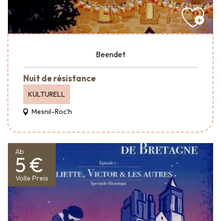
Beendet
Nuit de résistance
KULTURELL
Mesnil-Roc'h
Ab
5 €
Volle Preis