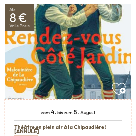
Ab
8 €
Volle Preis
4.
8.
August
vom
bis zum
Théâtre en plein air à la Chipaudière !
[ANNULÉ]