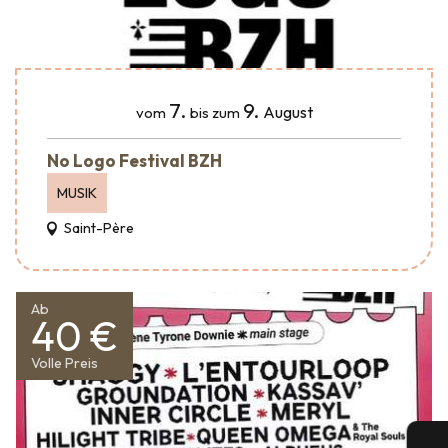
7.
9.
August
vom
bis zum
No Logo Festival BZH
MUSIK
Saint-Père
Ab
40 €
Volle Preis