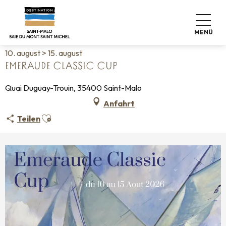
Aller
Startseite
Leben wie zu Hause
Veranstaltungskalender
au
Emeraude Classic Cup
contenu
MENÜ
principal
10. august > 15. august
EMERAUDE CLASSIC CUP
Quai Duguay-Trouin, 35400 Saint-Malo
Anfahrt
Ajouter aux favoris
Teilen