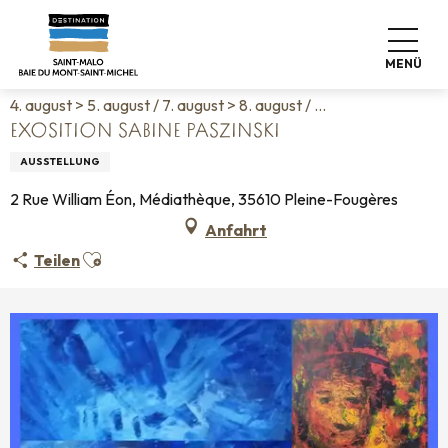
Aller
Startseite
Leben wie zu Hause
Veranstaltungskalender
au
Exosition Sabine Paszinski
contenu
MENÜ
principal
4. august > 5. august / 7. august > 8. august / ...
EXOSITION SABINE PASZINSKI
AUSSTELLUNG
2 Rue William Éon, Médiathèque, 35610 Pleine-Fougères
Anfahrt
Ajouter aux favoris
Teilen