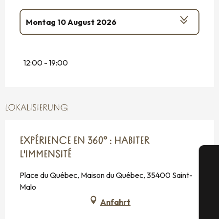
Montag 10 August 2026
vom
12 August 2026
bis zum
17 August
2026
12:00 - 19:00
vom
19 August 2026
bis zum
24 August
2026
vom
26 August 2026
bis zum
31 August
2026
LOKALISIERUNG
EXPÉRIENCE EN 360° : HABITER
L'IMMENSITÉ
Place du Québec, Maison du Québec, 35400 Saint-
Malo
Anfahrt
S