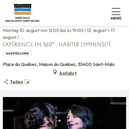
Aller
Startseite
Leben wie zu Hause
Veranstaltungskalender
au
Expérience en 360° : Habiter l'immensité
contenu
MENÜ
principal
Montag 10. august von 12:00 bis zu 19:00 / 12. august > 17.
august / ...
EXPÉRIENCE EN 360° : HABITER L'IMMENSITÉ
AUSSTELLUNG
Place du Québec, Maison du Québec, 35400 Saint-Malo
Anfahrt
Ajouter aux favoris
Teilen