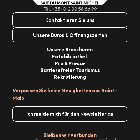
Dienstag 15 September 2026
Tél. +33 (0)2 99 56 66 99
Kontaktieren Sie uns
Mittwoch 16 September 2026
Unsere Büros & Öffnungszeiten
vom
17 September 2026
bis zum
18
September 2026
Unsere Broschüren
Samstag 19 September 2026
Fotobibliothek
Pro & Presse
Barrierefreier Tourismus
Sonntag 20 September 2026
Rekrutierung
Verpassen Sie keine Neuigkeiten aus Saint-
Malo
Ich melde mich für den Newsletter an
Bleiben wir verbunden