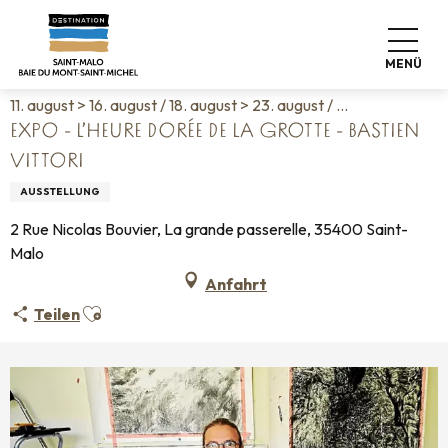
Aller
Startseite
Leben wie zu Hause
Veranstaltungskalender
au
Expo - L’heure dorée de la grotte - Bastien Vittori
contenu
MENÜ
principal
11. august > 16. august / 18. august > 23. august / ...
EXPO - L’HEURE DORÉE DE LA GROTTE - BASTIEN
VITTORI
AUSSTELLUNG
2 Rue Nicolas Bouvier, La grande passerelle, 35400 Saint-
Malo
Anfahrt
Ajouter aux favoris
Teilen