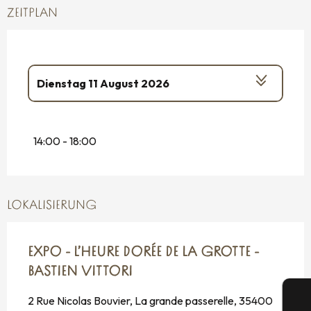
ZEITPLAN
Dienstag 11 August 2026
Mittwoch 12 August 2026
14:00 - 18:00
vom
13 August 2026
bis zum
14 August
2026
Samstag 15 August 2026
LOKALISIERUNG
Sonntag 16 August 2026
EXPO - L’HEURE DORÉE DE LA GROTTE -
Dienstag 18 August 2026
BASTIEN VITTORI
Mittwoch 19 August 2026
2 Rue Nicolas Bouvier, La grande passerelle, 35400