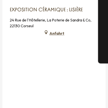
EXPOSITION CÉRAMIQUE : LISIÈRE
S
24 Rue de l'Hôtellerie, La Poterie de Sandra & Co,
22130 Corseul
Anfahrt
G
Tic