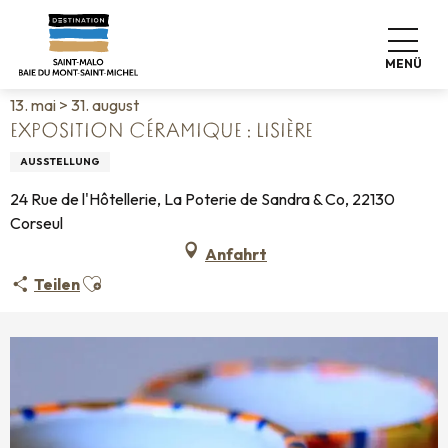
Aller
Startseite
Leben wie zu Hause
Veranstaltungskalender
au
Exposition céramique : Lisière
contenu
MENÜ
principal
13. mai > 31. august
EXPOSITION CÉRAMIQUE : LISIÈRE
AUSSTELLUNG
24 Rue de l'Hôtellerie, La Poterie de Sandra & Co, 22130
Corseul
Anfahrt
Ajouter aux favoris
Teilen