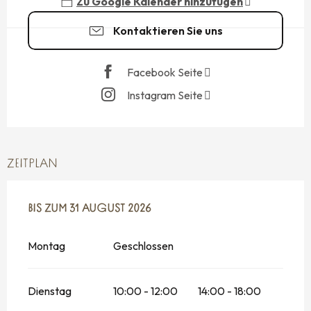
Zu Google Kalender hinzufügen
Kontaktieren Sie uns
Facebook Seite
Instagram Seite
ZEITPLAN
VOM
BIS ZUM
13 MAI 2026
31 AUGUST 2026
BIS ZUM
31 AUGUST 2026
Montag
Geschlossen
Dienstag
10:00 - 12:00
14:00 - 18:00