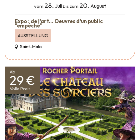
28.
20.
Juli
August
vom
bis zum
Expo : de l'art... Oeuvres d'un public
"empêché"
AUSSTELLUNG
Saint-Malo
Ab
29 €
Volle Preis