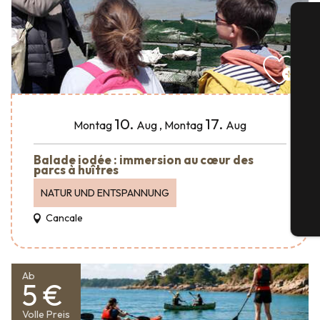
S
10.
17.
Montag
Aug
,
Montag
Aug
Balade iodée : immersion au cœur des
G
parcs à huîtres
NATUR UND ENTSPANNUNG
Cancale
Tic
Ab
5 €
Volle Preis