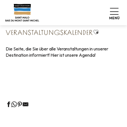
Aller
Startseite
Leben wie zu Hause
au
Veranstaltungskalender
contenu
MENÜ
principal
Ajouter aux 
VERANSTALTUNGSKALENDER
Die Seite, die Sie über alle Veranstaltungen in unserer
Destination informiert! Hier ist unsere Agenda!
Geführte Touren des Fremdenverkehrsamtes
Die Märkte