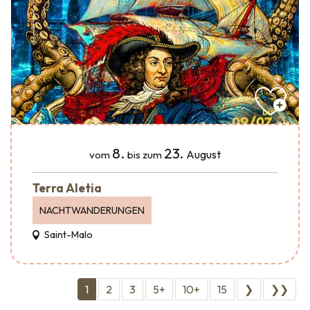
8.
23.
August
vom
bis zum
Terra Aletia
NACHTWANDERUNGEN
Saint-Malo
1
2
3
5+
10+
15
❯
❯❯