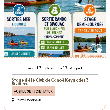
17.
17.
Juli
August
vom
bis zum
Stage d'été Club de Canoë Kayak des 3
Rivières
AUSFLÜGE IN DIE NATUR
Saint-Domineuc