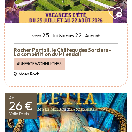
25.
22.
Juli
August
vom
bis zum
Rocher Portail, le Château des Sorciers -
La compétition du Milendall
AUßERGEWÖHNLICHES
Maen Roch
Ab
26 €
Volle Preis