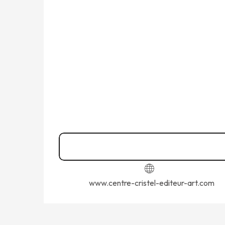
vom
28 September 2026
bis zum
30 Sept
Donnerstag 1 Oktober 2026
Freitag 2 Oktober 2026
Samstag 3 Oktober 2026
02 23 18 19
▒▒
www.centre-cristel-editeur-art.com