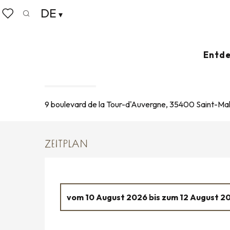
Aller
DE
Startseite
Leben wie zu Hause
Veranstaltungskalende
au
Suche
Voir les favoris
contenu
principal
10. august > 15. august / 17. august > 22. august / ...
Entde
EXPOSITION « GEORGES RO
AUSSTELLUNG
9 boulevard de la Tour-d'Auvergne, 35400 Saint-Ma
ZEITPLAN
vom
10 August 2026
bis zum
12 August 2
Donnerstag 13 August 2026