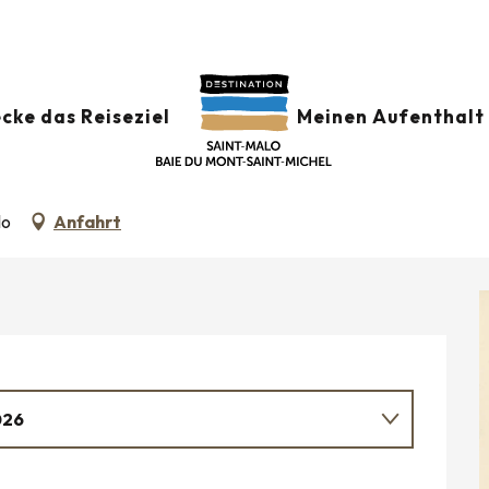
r
Exposition « Georges Rouault retour à Saint-Malo »
cke das Reiseziel
Meinen Aufenthalt 
UAULT RETOUR À SAINT-MALO »
lo
Anfahrt
026