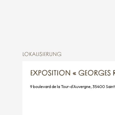
Samstag 12 September 2026
vom
14 September 2026
bis zum
16 Sept
Donnerstag 17 September 2026
Freitag 18 September 2026
LOKALISIERUNG
Samstag 19 September 2026
vom
21 September 2026
bis zum
23 Sept
EXPOSITION « GEORGES 
Donnerstag 24 September 2026
9 boulevard de la Tour-d'Auvergne, 35400 Sain
Freitag 25 September 2026
Samstag 26 September 2026