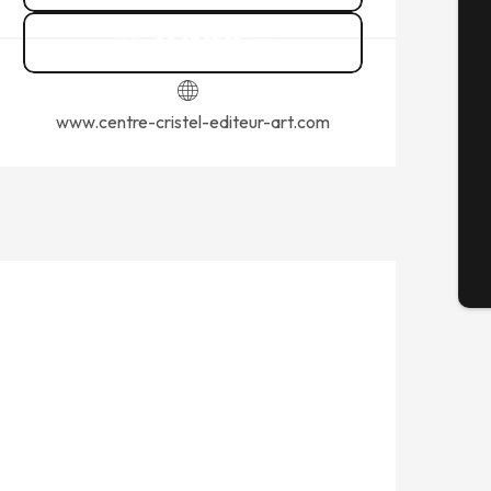
A
02 23 18 19
▒▒
Se
www.centre-cristel-editeur-art.com
G
Tick