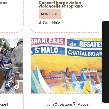
mone
Concert harpe violon
violoncelle et soprano
KONZERTE
Saint-Malo
A
Se
G
Tick
6.
9.
gust
August
vom
bis zum