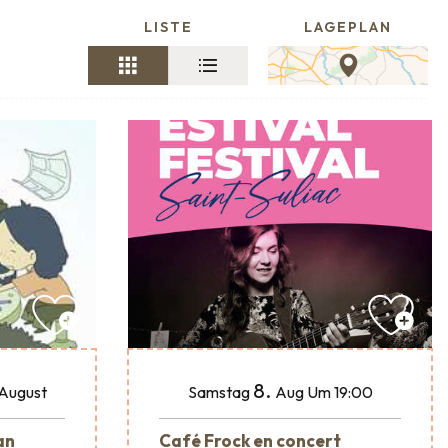
LISTE
LAGEPLAN
8.
August
Samstag
Aug
Um 19:00
an
Café Frock en concert