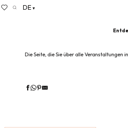
Aller
DE
Startseite
Leben wie zu Hause
Veranstaltungskalen
au
Suche
Voir les favoris
contenu
principal
VERANSTALTUN
Entde
Die Seite, die Sie über alle Veranstaltungen i
Ge