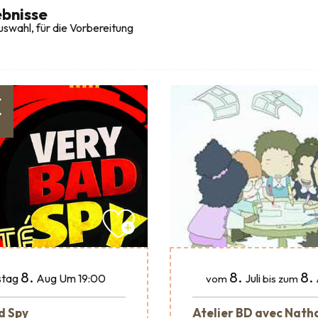
bnisse
swahl, für die Vorbereitung
€
8.
8.
8.
Juli
tag
Aug
Um 19:00
vom
bis zum
Atelier BD avec Nath
d Spy