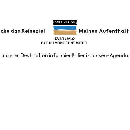
der
GSKALENDER
Ajouter au
cke das Reiseziel
Meinen Aufenthalt 
n unserer Destination informiert! Hier ist unsere Agenda!
führte Touren des Fremdenverkehrsamtes
Die Märk