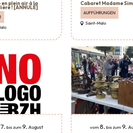
en plein air à la
Cabaret Madame Si
ière ! [ANNULÉ]
AUFFÜHRUNGEN
R
Saint-Malo
Malo
7.
9.
8.
9.
August
Au
bis zum
vom
bis zum