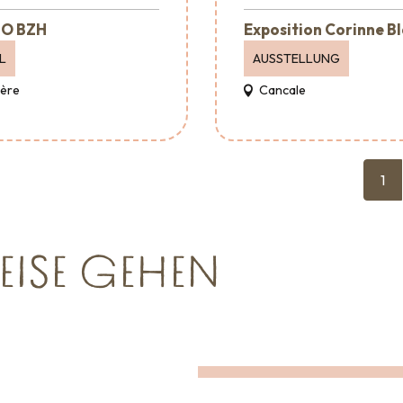
O BZH
Exposition Corinne B
L
AUSSTELLUNG
Père
Cancale
1
EISE GEHEN
Wo man essen kann
EINE RUNDE SCHAUFENSTERGUCK
igkeiten