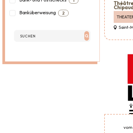
1
Théâtre 
Chipaud
Banküberweisung
2
THEATE
Saint-
vom