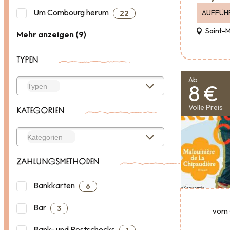
Um Combourg herum
AUFFÜH
22
Saint-
Mehr anzeigen (9)
TYPEN
Ab
8 €
Volle Preis
KATEGORIEN
ZAHLUNGSMETHODEN
Bankkarten
6
Bar
3
vom
Bank- und Postschecks