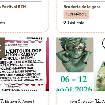
 Festival BZH
Braderie de la gare
FLOHMÄRKTE
Père
Saint-Malo
€
7.
9.
6.
12.
August
A
bis zum
vom
bis zum