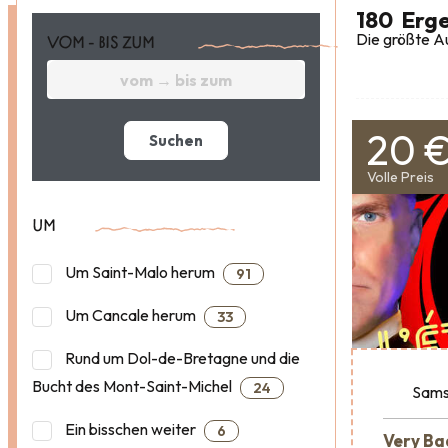
180
Erge
Die größte Au
VOM - BIS ZUM
20 
Suchen
Volle Preis
UM
Um Saint-Malo herum
91
Um Cancale herum
33
Rund um Dol-de-Bretagne und die
Bucht des Mont-Saint-Michel
24
Sams
Ein bisschen weiter
6
Very Ba