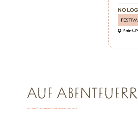
NO LOG
FESTIVA
Saint-
AUF ABENTEUERR
Empfang & Raumvermietung
Veranstaltungsagenturen
und -
Sehenswürd