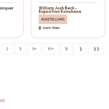
lanquer
William Josh Beck -
Exposition Konohana
AUSSTELLUNG
Saint-Malo
2
3
5+
10+
15
❯
❯❯
Großveranstaltungen
EN
Wohin ausgehen