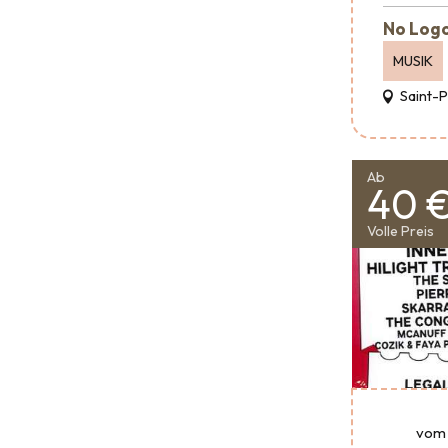
No Logo
MUSIK
Saint-
Ab
40 
Volle Preis
vom