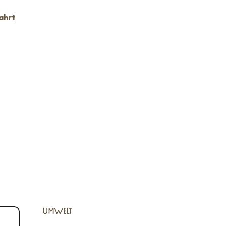
ahrt
UMWELT
UMWELT