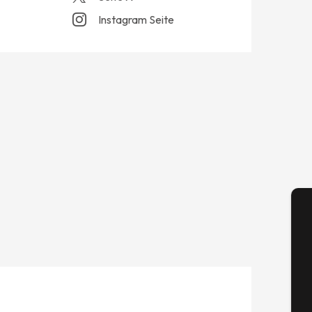
Instagram Seite
A
Se