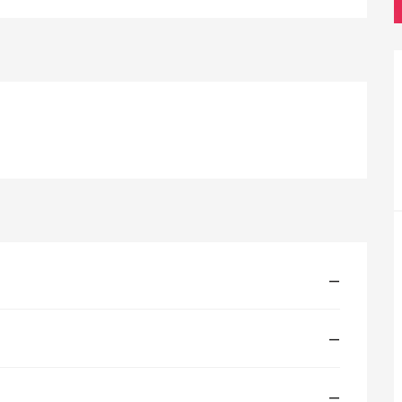
—
—
—