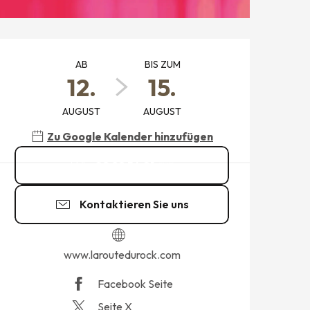
ÖFFNUNGSZEITEN & KONTAK
AB
BIS ZUM
12.
15.
AUGUST
AUGUST
Zu Google Kalender hinzufügen
02 99 54 01
▒▒
Kontaktieren Sie uns
www.laroutedurock.com
Facebook Seite
Seite X