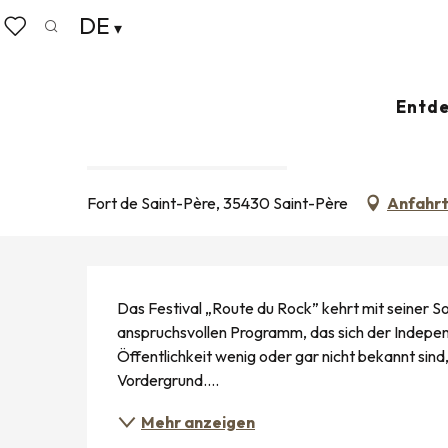
Aller
DE
Startseite
Leben wie zu Hause
Veranstaltungskalende
au
Suche
Voir les favoris
contenu
principal
12. august > 15. august
Entde
FESTIVAL LA ROUTE DU ROCK
MUSIK
KONZERTE
FESTIVAL
Fort de Saint-Père, 35430 Saint-Père
Anfahr
BESCHREIBUNG
Das Festival „Route du Rock” kehrt mit seiner 
anspruchsvollen Programm, das sich der Indepen
Öffentlichkeit wenig oder gar nicht bekannt sin
Vordergrund....
Mehr anzeigen