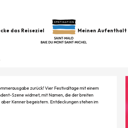
r
Festival La Route du Rock - Collection été
cke das Reiseziel
Meinen Aufenthalt 
 - COLLECTION ÉTÉ
t
Sommerausgabe zurück! Vier Festivaltage mit einem 
dent-Szene widmet, mit Namen, die der breiten 
d, aber Kenner begeistern. Entdeckungen stehen im 