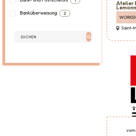
1
Atelier
Lemonn
Banküberweisung
2
WORKS
Saint-
vom