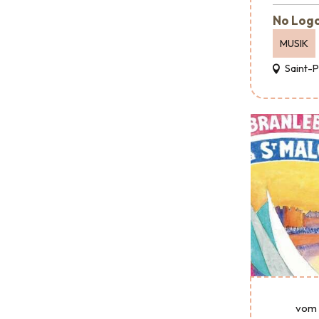
No Logo
MUSIK
Saint-
vom