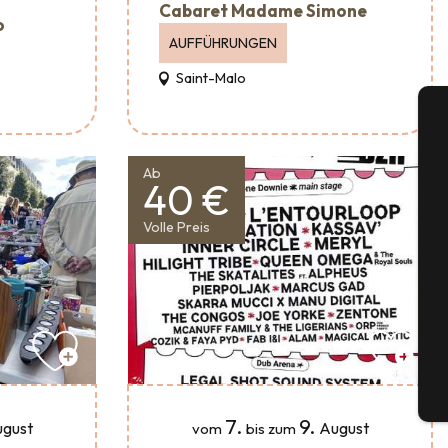
Cabaret Madame Simone
o
AUFFÜHRUNGEN
Saint-Malo
A
Ab
40 €
Volle Preis
Se
G
Tick
7.
9.
gust
August
vom
bis zum