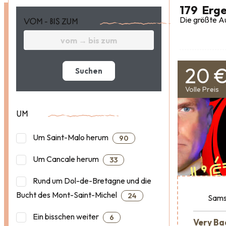
179
Erge
Die größte Au
VOM - BIS ZUM
20 
Suchen
Volle Preis
UM
Um Saint-Malo herum
90
Um Cancale herum
33
Rund um Dol-de-Bretagne und die
Bucht des Mont-Saint-Michel
24
Sams
Ein bisschen weiter
6
Very Ba