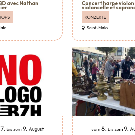
 BD avec Nathan
Concert harpe violon
ier
violoncelle et sopran
HOPS
KONZERTE
Malo
Saint-Malo
7.
9.
8.
9.
August
Au
bis zum
vom
bis zum