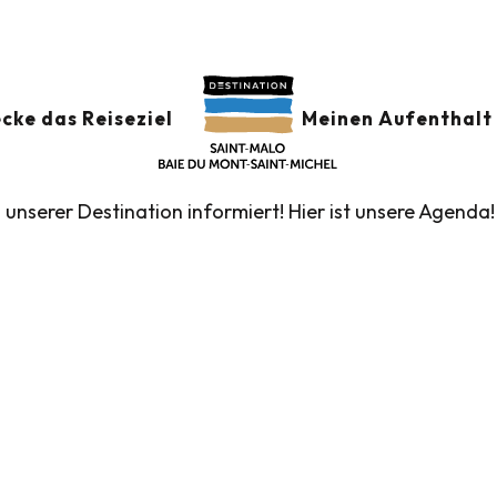
der
GSKALENDER
Ajouter au
cke das Reiseziel
Meinen Aufenthalt 
n unserer Destination informiert! Hier ist unsere Agenda!
führte Touren des Fremdenverkehrsamtes
Die Märk