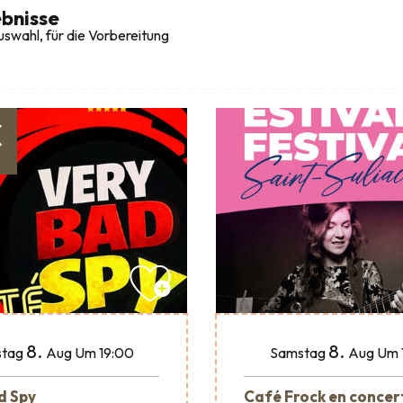
bnisse
swahl, für die Vorbereitung
€
8.
8.
tag
Aug
Um 19:00
Samstag
Aug
Um 
d Spy
Café Frock en concer