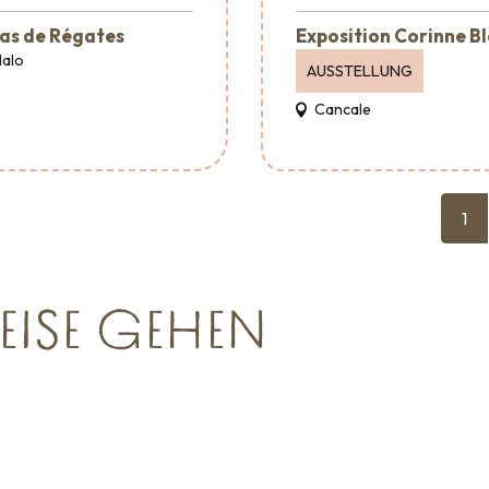
as de Régates
Exposition Corinne B
Malo
AUSSTELLUNG
Cancale
1
EISE GEHEN
Empfang &
Verans
Raumvermietung
en kann
Wohin ausgehen