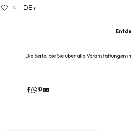
Aller
DE
Startseite
Leben wie zu Hause
Veranstaltungskalen
au
Suche
Voir les favoris
contenu
principal
VERANSTALTUN
Entde
Die Seite, die Sie über alle Veranstaltungen i
Ge