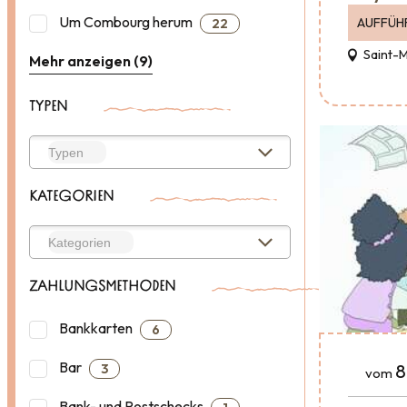
Um Combourg herum
AUFFÜH
22
Saint-
Mehr anzeigen (9)
TYPEN
KATEGORIEN
ZAHLUNGSMETHODEN
Bankkarten
6
Bar
8
3
vom
Bank- und Postschecks