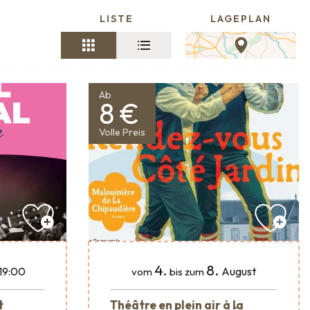
LISTE
LAGEPLAN
Ab
8 €
Volle Preis
4.
8.
19:00
August
vom
bis zum
t
Théâtre en plein air à la