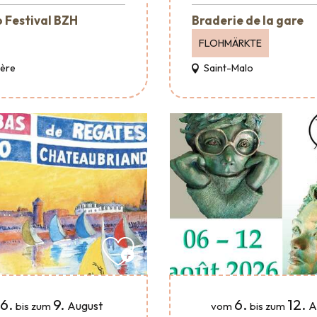
 Festival BZH
Braderie de la gare
FLOHMÄRKTE
Père
Saint-Malo
6.
9.
6.
12.
August
A
bis zum
vom
bis zum