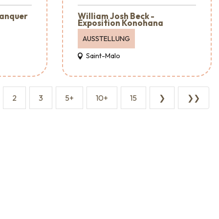
lanquer
William Josh Beck -
Exposition Konohana
AUSSTELLUNG
Saint-Malo
2
3
5+
10+
15
❯
❯❯
taltungsagenturen und -dienstleistungen
Sehenswürdigkeiten