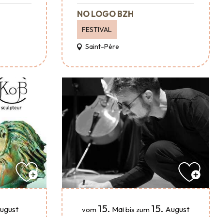
NO LOGO BZH
FESTIVAL
Saint-Père
15.
15.
ugust
Mai
August
vom
bis zum