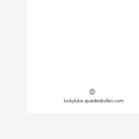
vom
3 Oktober 2026
bis zum
4 Oktober 
vom
6 Oktober 2026
bis zum
8 Oktober 
Freitag 9 Oktober 2026
vom
10 Oktober 2026
bis zum
11 Oktober
luckyluke.quaidesbulles.com