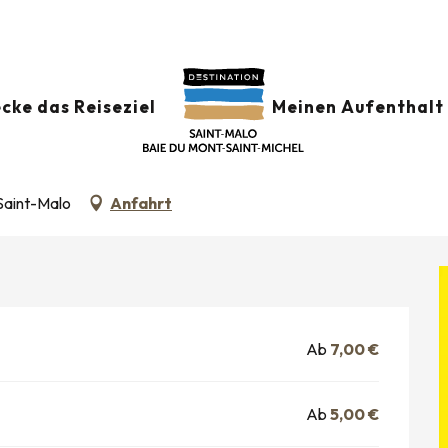
r
Grande expo de l'été - Lucky Luke court toujours !
cke das Reiseziel
Meinen Aufenthalt 
CKY LUKE COURT TOUJOURS !
Saint-Malo
Anfahrt
Ab
7,00 €
Ab
5,00 €