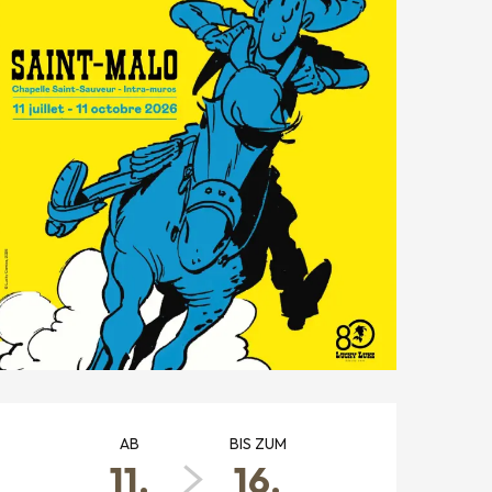
ÖFFNUNGSZEITEN & KONTAK
AB
BIS ZUM
11.
16.