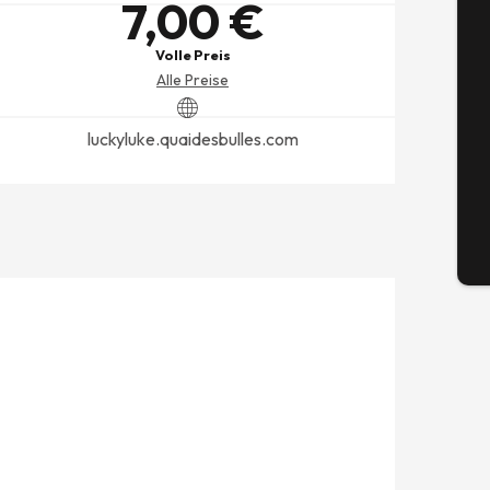
7,00 €
Volle Preis
Se
Alle Preise
luckyluke.quaidesbulles.com
G
Tick