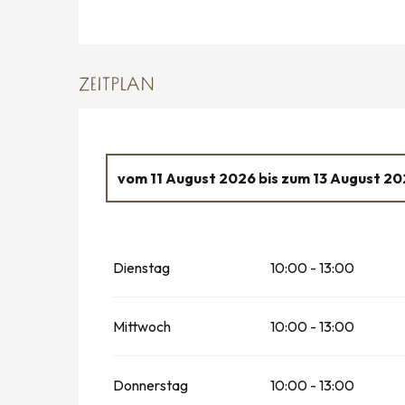
ZEITPLAN
vom
11 August 2026
bis zum
13 August 20
Freitag 14 August 2026
Dienstag
10:00 - 13:00
vom
15 August 2026
bis zum
16 August 2
vom
18 August 2026
bis zum
20 August 2
Mittwoch
10:00 - 13:00
Freitag 21 August 2026
Donnerstag
10:00 - 13:00