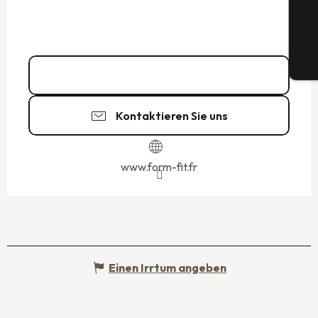
G
Tic
06 46 80 89
▒▒
Kontaktieren Sie uns
www.form-fit.fr
Einen Irrtum angeben