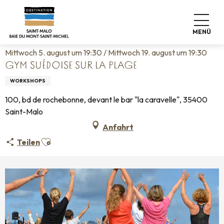
Aller
Startseite
Leben wie zu Hause
Veranstaltungskalender
au
Gym Suédoise sur la plage
contenu
MENÜ
principal
Mittwoch 5. august um 19:30 / Mittwoch 19. august um 19:30
GYM SUÉDOISE SUR LA PLAGE
WORKSHOPS
100, bd de rochebonne, devant le bar "la caravelle", 35400
Saint-Malo
Anfahrt
Ajouter aux favoris
Teilen