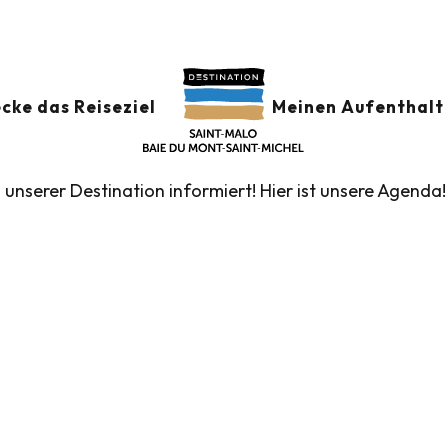
der
GSKALENDER
Ajouter au
cke das Reiseziel
Meinen Aufenthalt 
n unserer Destination informiert! Hier ist unsere Agenda!
führte Touren des Fremdenverkehrsamtes
Die Märk