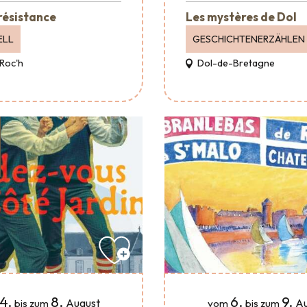
 résistance
Les mystères de Dol
ELL
GESCHICHTENERZÄHLEN
Roc'h
Dol-de-Bretagne
4.
8.
6.
9.
August
Au
bis zum
vom
bis zum