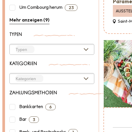
Paramé
Um Combourg herum
23
AUSSTE
Mehr anzeigen (9)
Saint-
TYPEN
KATEGORIEN
ZAHLUNGSMETHODEN
Bankkarten
6
Bar
3
Bank- und Postschecks