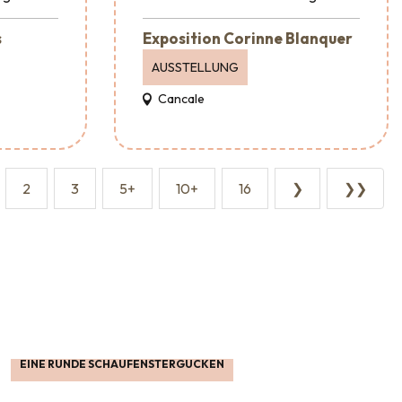
s
Exposition Corinne Blanquer
AUSSTELLUNG
Cancale
2
3
5+
10+
16
❯
❯❯
EINE RUNDE SCHAUFENSTERGUCKEN
Empfang &
Shopping