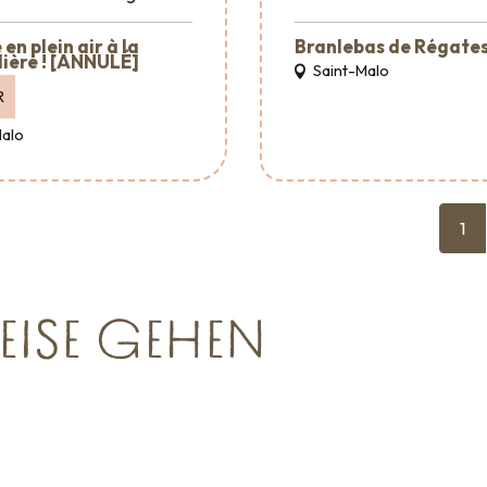
en plein air à la
Branlebas de Régate
ière ! [ANNULÉ]
Saint-Malo
R
Malo
1
EISE GEHEN
Großveranstaltungen
ungsagenturen