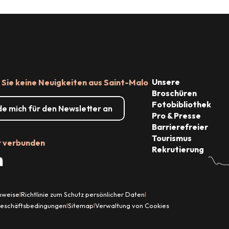
-
Sehenswürdigkeiten
stungen
Unsere
Sie keine Neuigkeiten aus Saint-Malo
Broschüren
Fotobibliothek
de mich für den Newsletter an
Pro & Presse
Barrierefreier
Tourismus
r verbunden
Rekrutierung
inweise
Richtlinie zum Schutz persönlicher Daten
|
|
Geschäftsbedingungen
Sitemap
Verwaltung von Cookies
|
|