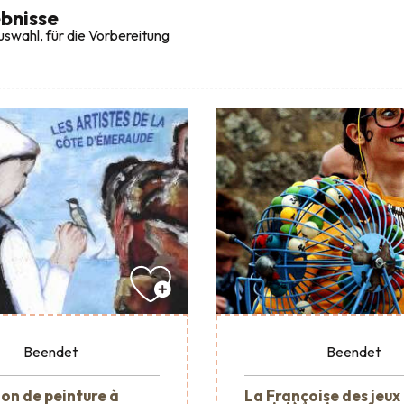
bnisse
swahl, für die Vorbereitung
Beendet
Beendet
ion de peinture à
La Françoise des jeux 