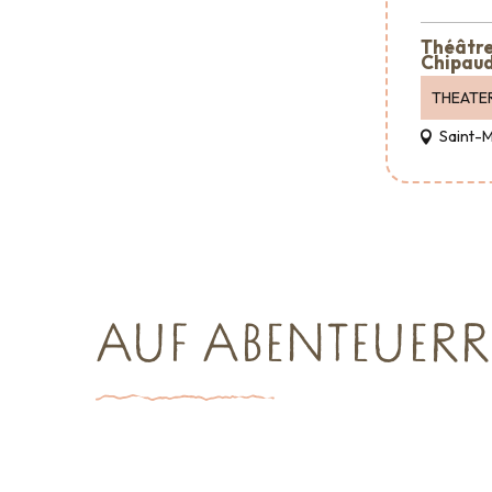
Théâtre 
Chipaud
THEATE
Saint-
AUF ABENTEUERR
Wohin ausgehen
Veranstalt