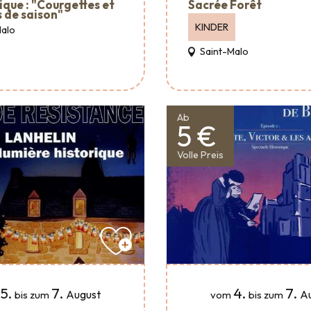
ique : "Courgettes et
Sacrée Forêt
 de saison"
KINDER
Malo
Saint-Malo
Ab
5 €
Volle Preis
5.
7.
4.
7.
August
A
bis zum
vom
bis zum