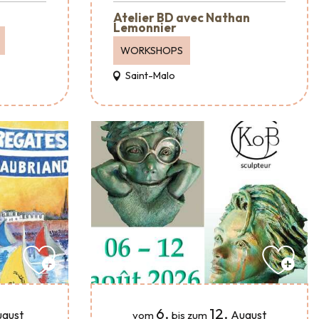
Atelier BD avec Nathan
Lemonnier
WORKSHOPS
Saint-Malo
6.
12.
gust
August
vom
bis zum