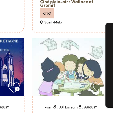
Ciné plein-air : Wallace et
Gromit
KINO
Saint-Malo
A
Se
G
Tick
8.
8.
Juli
August
ugust
vom
bis zum