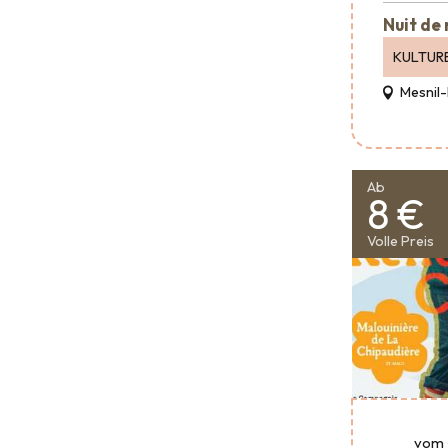
Nuit de
KULTUR
Mesnil-
Ab
8 €
Volle Preis
vom