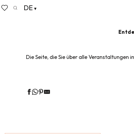
Aller
DE
Startseite
Leben wie zu Hause
Veranstaltungskalen
au
Suche
Voir les favoris
contenu
principal
VERANSTALTUN
Entde
Die Seite, die Sie über alle Veranstaltungen i
Ge