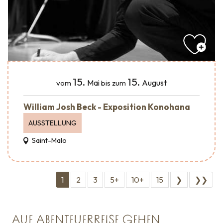
15.
15.
Mai
August
vom
bis zum
William Josh Beck - Exposition Konohana
AUSSTELLUNG
Saint-Malo
1
2
3
5+
10+
15
❯
❯❯
AUF ABENTEUERREISE GEHEN