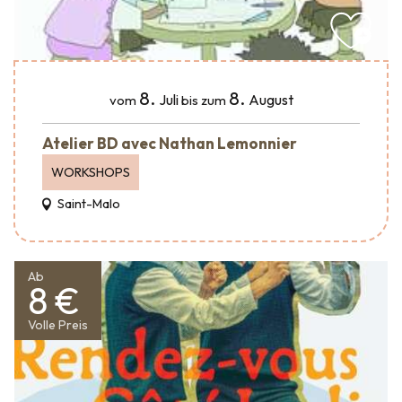
8.
8.
Juli
August
vom
bis zum
Atelier BD avec Nathan Lemonnier
WORKSHOPS
Saint-Malo
Ab
8 €
Volle Preis