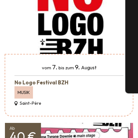
S
G
7.
9.
August
vom
bis zum
No Logo Festival BZH
Tic
MUSIK
Saint-Père
Ab
40 €