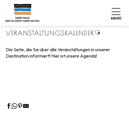
Aller
Startseite
Leben wie zu Hause
au
Veranstaltungskalender
contenu
MENÜ
principal
Ajouter aux 
VERANSTALTUNGSKALENDER
Die Seite, die Sie über alle Veranstaltungen in unserer
Destination informiert! Hier ist unsere Agenda!
Geführte Touren des Fremdenverkehrsamtes
Die Märkte