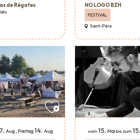
as de Régates
NO LOGO BZH
Malo
FESTIVAL
Saint-Père
15.
15
7.
14.
Mai
Aug
,
Freitag
Aug
vom
bis zum