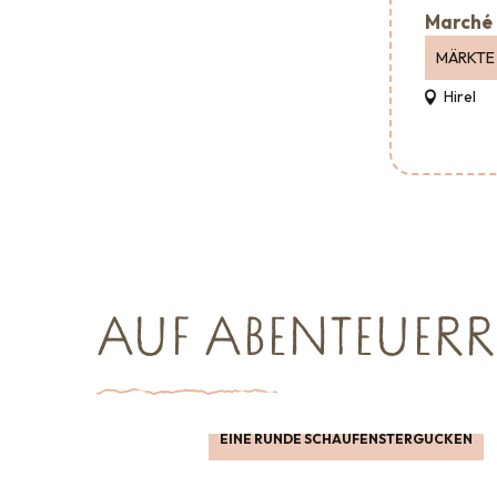
Marché 
MÄRKTE
Hirel
AUF ABENTEUERR
EINE RUNDE SCHAUFENSTERGUCKEN
Empfang &
Shopping
Wohin au