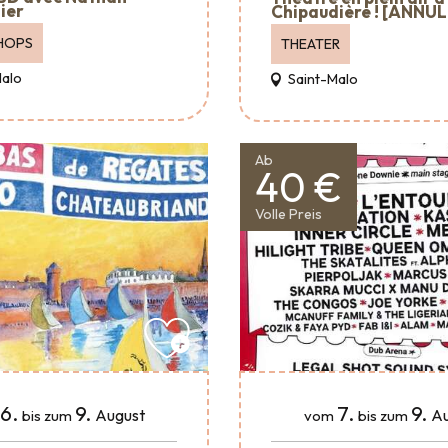
ier
Chipaudière ! [ANNUL
HOPS
THEATER
Malo
Saint-Malo
Ab
40 €
Volle Preis
6.
9.
7.
9.
August
Au
bis zum
vom
bis zum