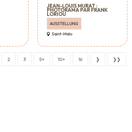
JEAN-LOUIS MURAT :
PHOTORAMA PAR FRANK
LORIOU
AUSSTELLUNG
Saint-Malo
2
3
5+
10+
16
❯
❯❯
taltungsagenturen und -dienstleistungen
Wo man essen kann