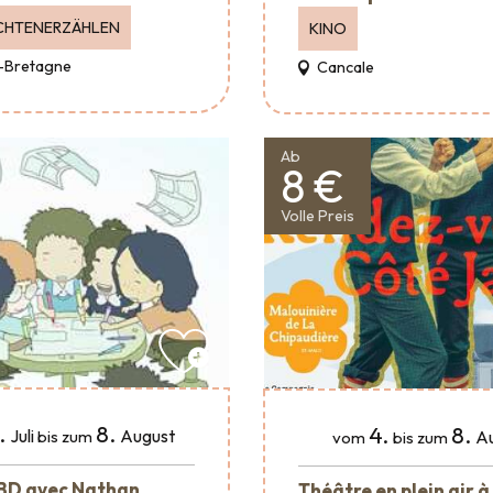
CHTENERZÄHLEN
KINO
-Bretagne
Cancale
Ab
8 €
Volle Preis
.
8.
4.
8.
Juli
August
A
bis zum
vom
bis zum
 BD avec Nathan
Théâtre en plein air à