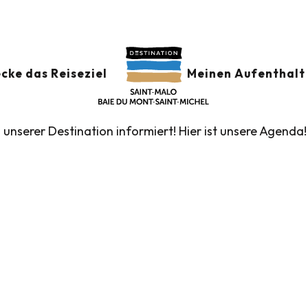
der
GSKALENDER
Ajouter au
cke das Reiseziel
Meinen Aufenthalt 
n unserer Destination informiert! Hier ist unsere Agenda!
führte Touren des Fremdenverkehrsamtes
Die Märk