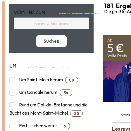
181
Erge
Die größte Au
VOM - BIS ZUM
Ab
Suchen
5 €
Volle Preis
UM
Um Saint-Malo herum
89
Um Cancale herum
34
Rund um Dol-de-Bretagne und die
Bucht des Mont-Saint-Michel
25
vom
Ein bisschen weiter
6
Les mys