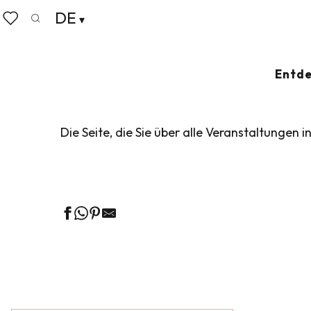
Aller
DE
Startseite
Leben wie zu Hause
Veranstaltungskalen
au
Suche
Voir les favoris
contenu
principal
VERANSTALTUN
Entde
Die Seite, die Sie über alle Veranstaltungen i
Ge