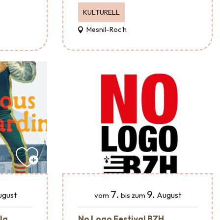
KULTURELL
Mesnil-Roc'h
7.
9.
ugust
August
vom
bis zum
 la
No Logo Festival BZH