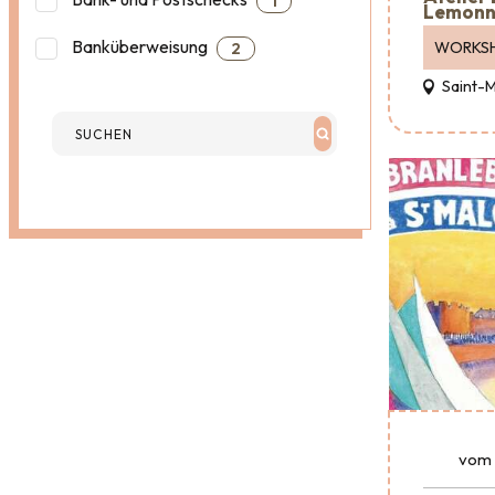
1
Lemonn
Banküberweisung
WORKS
2
Saint-
vom