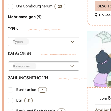
Um Combourg herum
GESCHI
23
Dol-de
Mehr anzeigen (9)
TYPEN
KATEGORIEN
ZAHLUNGSMETHODEN
Bankkarten
6
8
vom
Bar
3
Atelier
Bank- und Postschecks