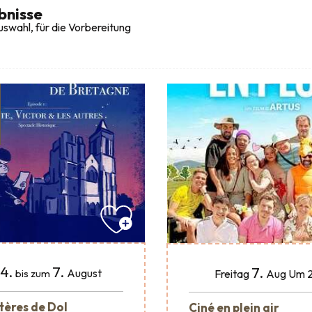
bnisse
swahl, für die Vorbereitung
4.
7.
7.
August
Freitag
Aug
Um 2
bis zum
tères de Dol
Ciné en plein air