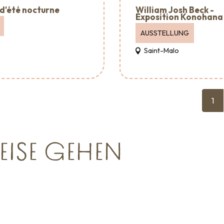
William Josh Beck -
d'été nocturne
Exposition Konohana
AUSSTELLUNG
Saint-Malo
1
EISE GEHEN
Großveranstaltungen
Verans
sgehen
Sehenswürdigkeiten