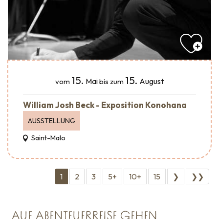
15.
15.
Mai
August
vom
bis zum
William Josh Beck - Exposition Konohana
AUSSTELLUNG
Saint-Malo
1
2
3
5+
10+
15
❯
❯❯
AUF ABENTEUERREISE GEHEN