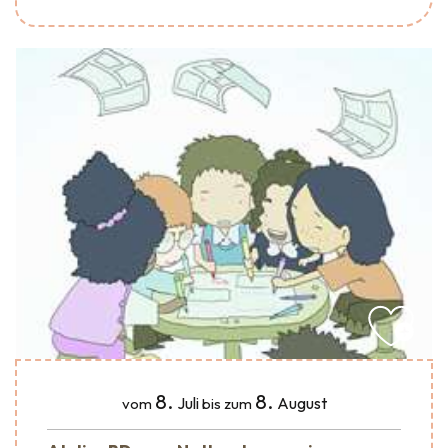
8.
8.
Juli
August
vom
bis zum