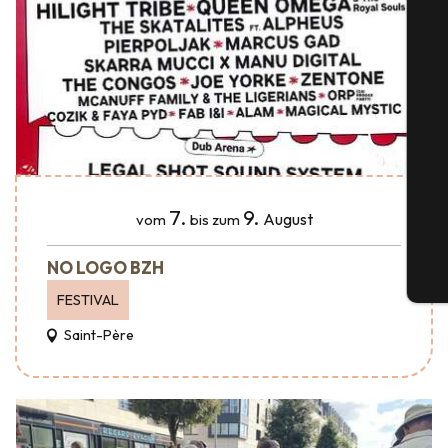
S
G
7.
9.
August
vom
bis zum
NO LOGO BZH
Tic
FESTIVAL
Saint-Père