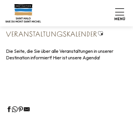
Aller
Startseite
Leben wie zu Hause
au
Veranstaltungskalender
contenu
MENÜ
principal
Ajouter aux 
VERANSTALTUNGSKALENDER
Die Seite, die Sie über alle Veranstaltungen in unserer
Destination informiert! Hier ist unsere Agenda!
Geführte Touren des Fremdenverkehrsamtes
Die Märkte