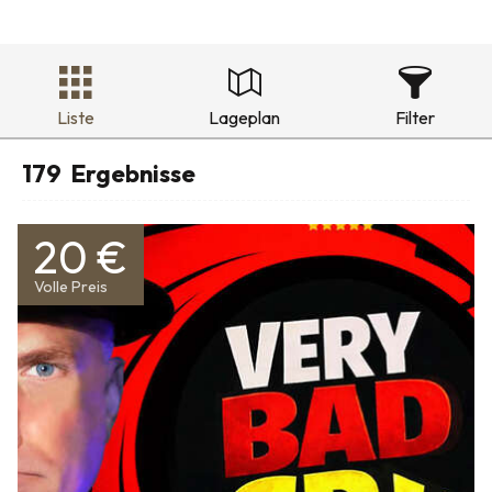
Liste
Lageplan
Filter
179
Ergebnisse
20 €
Volle Preis