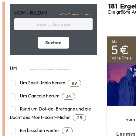
181
Erge
Die größte Au
VOM - BIS ZUM
Ab
Suchen
5 €
Volle Preis
UM
Um Saint-Malo herum
89
Um Cancale herum
34
Rund um Dol-de-Bretagne und die
Bucht des Mont-Saint-Michel
25
vom
Ein bisschen weiter
6
Les mys