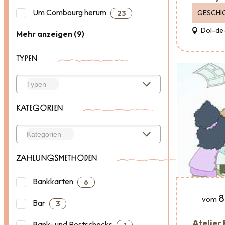
Um Combourg herum
GESCHI
23
Dol-de
Mehr anzeigen (9)
TYPEN
KATEGORIEN
ZAHLUNGSMETHODEN
Bankkarten
6
8
vom
Bar
3
Atelier
Bank- und Postschecks