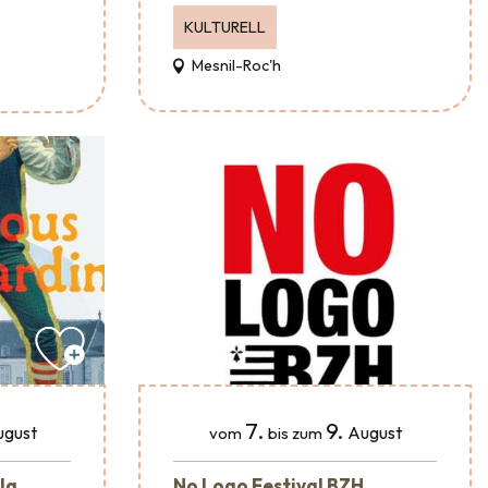
KULTURELL
Mesnil-Roc'h
7.
9.
ugust
August
vom
bis zum
 la
No Logo Festival BZH