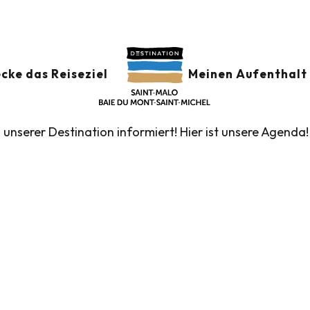
der
GSKALENDER
Ajouter au
cke das Reiseziel
Meinen Aufenthalt 
n unserer Destination informiert! Hier ist unsere Agenda!
führte Touren des Fremdenverkehrsamtes
Die Märk