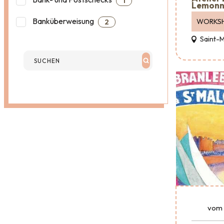
1
Lemonn
Banküberweisung
WORKS
2
Saint-
vom