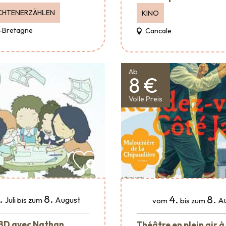
CHTENERZÄHLEN
KINO
-Bretagne
Cancale
Ab
8 €
Volle Preis
.
8.
4.
8.
Juli
August
A
bis zum
vom
bis zum
 BD avec Nathan
Théâtre en plein air à