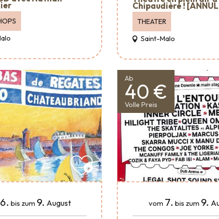
ier
Chipaudière ! [ANNUL
HOPS
THEATER
Malo
Saint-Malo
Ab
40 €
Volle Preis
6.
9.
7.
9.
August
Au
bis zum
vom
bis zum