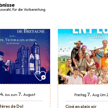
bnisse
swahl, für die Vorbereitung
4.
7.
7.
August
Freitag
Aug
Um 2
bis zum
tères de Dol
Ciné en plein air