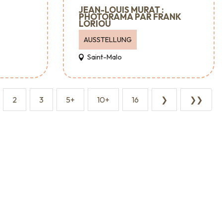
JEAN-LOUIS MURAT :
PHOTORAMA PAR FRANK
LORIOU
AUSSTELLUNG
Saint-Malo
2
3
5+
10+
16
❯
❯❯
taltungsagenturen und -dienstleistungen
Wo man essen kann