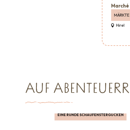
Marché 
MÄRKTE
Hirel
AUF ABENTEUERR
EINE RUNDE SCHAUFENSTERGUCKEN
Empfang &
Shopping
Wohin au