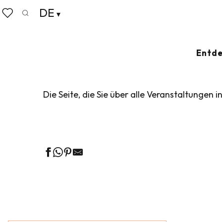
Aller
DE
Startseite
Leben wie zu Hause
Veranstaltungskalen
au
Suche
Voir les favoris
contenu
principal
VERANSTALTUN
Entde
Die Seite, die Sie über alle Veranstaltungen i
Ge