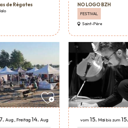
as de Régates
NO LOGO BZH
Malo
FESTIVAL
Saint-Père
15.
15
7.
14.
Mai
Aug
,
Freitag
Aug
vom
bis zum