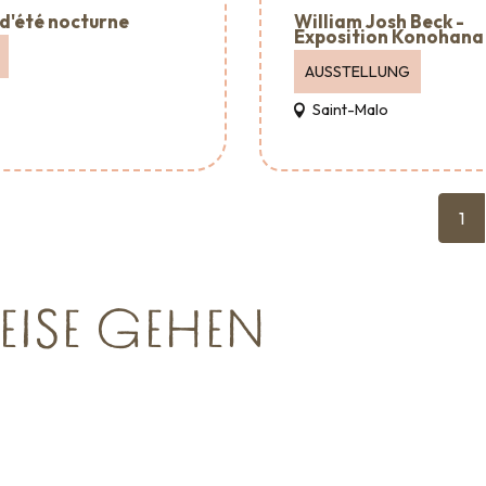
William Josh Beck -
d'été nocturne
Exposition Konohana
AUSSTELLUNG
Saint-Malo
1
EISE GEHEN
Großveranstaltungen
Verans
sgehen
Sehenswürdigkeiten