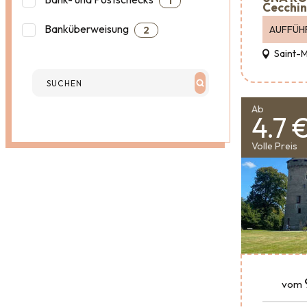
1
Cecchin
Banküberweisung
AUFFÜH
2
Saint-
Ab
4.7 
Volle Preis
vom