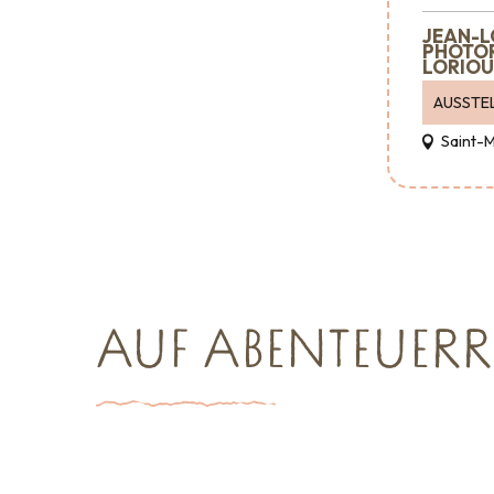
JEAN-L
PHOTO
LORIOU
AUSSTE
Saint-
AUF ABENTEUERR
Wohin ausgehen