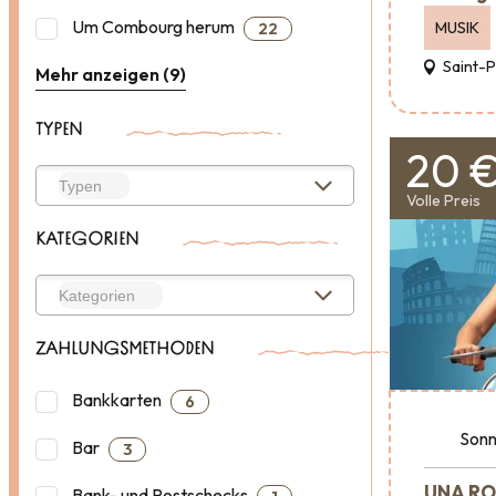
Um Combourg herum
MUSIK
22
Saint-
Mehr anzeigen (9)
TYPEN
20 
Volle Preis
KATEGORIEN
ZAHLUNGSMETHODEN
Bankkarten
6
Sonn
Bar
3
UNA RO
Bank- und Postschecks