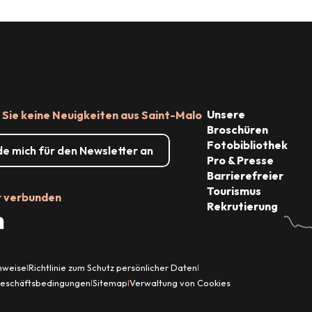
taltungen
Sehenswürdigkeiten
Unsere
Sie keine Neuigkeiten aus Saint-Malo
Broschüren
Fotobibliothek
de mich für den Newsletter an
Pro & Presse
Barrierefreier
Tourismus
r verbunden
Rekrutierung
inweise
Richtlinie zum Schutz persönlicher Daten
|
|
Geschäftsbedingungen
Sitemap
Verwaltung von Cookies
|
|