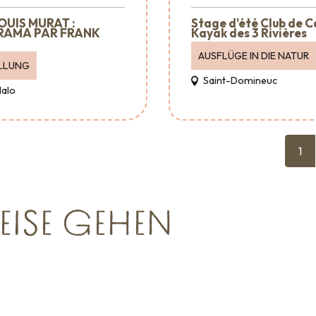
OUIS MURAT :
Stage d'été Club de 
RAMA PAR FRANK
Kayak des 3 Rivières
AUSFLÜGE IN DIE NATUR
LLUNG
Saint-Domineuc
Malo
1
EISE GEHEN
Empfang &
Verans
Raumvermietung