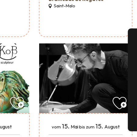
Saint-Malo
A
Se
G
Tick
15.
15.
ugust
Mai
August
vom
bis zum