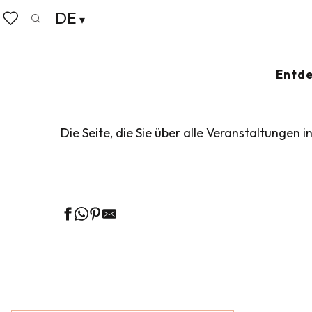
Aller
DE
Startseite
Leben wie zu Hause
Veranstaltungskalen
au
Suche
Voir les favoris
contenu
principal
VERANSTALTUN
Entde
Die Seite, die Sie über alle Veranstaltungen i
Ge