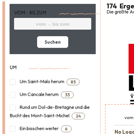
174
Erge
Die größte Au
VOM - BIS ZUM
Suchen
UM
Um Saint-Malo herum
85
Um Cancale herum
33
Rund um Dol-de-Bretagne und die
Bucht des Mont-Saint-Michel
24
vom
Ein bisschen weiter
6
No Logo