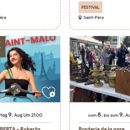
FESTIVAL
Père
Saint-Père
€
9.
8.
9.
tag
Aug
Um 21:00
Au
vom
bis zum
BERTA – Roberta
Braderie de la gare