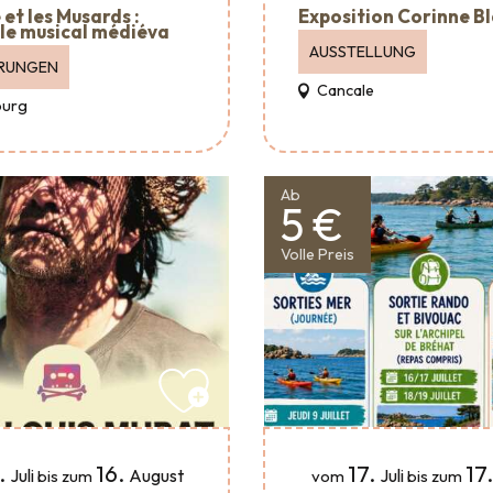
et les Musards :
Exposition Corinne B
le musical médiéva
AUSSTELLUNG
RUNGEN
Cancale
urg
Ab
5 €
Volle Preis
.
16.
17.
17
Juli
August
Juli
bis zum
vom
bis zum