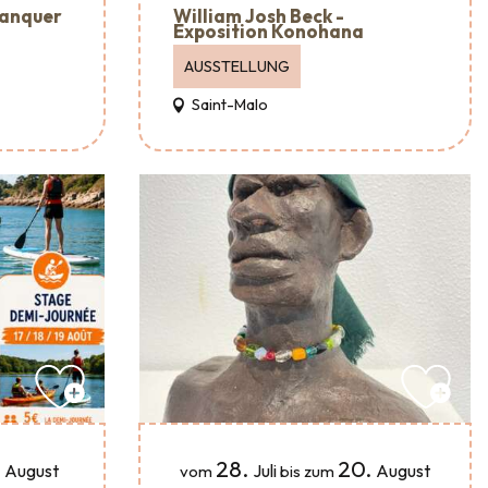
lanquer
William Josh Beck -
Exposition Konohana
AUSSTELLUNG
Saint-Malo
.
28.
20.
August
Juli
August
vom
bis zum