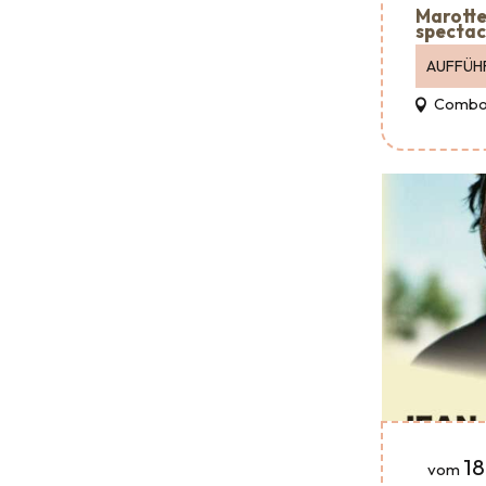
Marotte 
spectac
AUFFÜH
Combo
18
vom