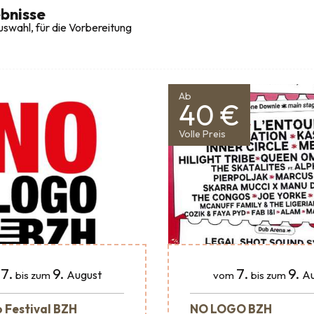
bnisse
swahl, für die Vorbereitung
Ab
40 €
Volle Preis
7.
9.
7.
9.
August
Au
bis zum
vom
bis zum
 Festival BZH
NO LOGO BZH