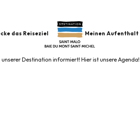
der
GSKALENDER
Ajouter au
cke das Reiseziel
Meinen Aufenthalt 
n unserer Destination informiert! Hier ist unsere Agenda!
führte Touren des Fremdenverkehrsamtes
Die Märk