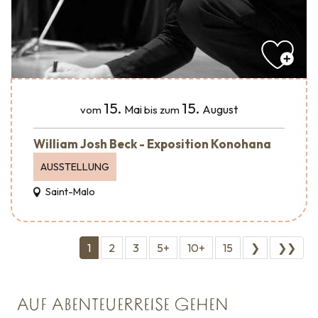
15.
15.
Mai
August
vom
bis zum
William Josh Beck - Exposition Konohana
AUSSTELLUNG
Saint-Malo
1
2
3
5+
10+
15
❯
❯❯
AUF ABENTEUERREISE GEHEN