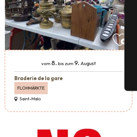
S
G
8.
9.
August
vom
bis zum
Braderie de la gare
Tic
FLOHMÄRKTE
Saint-Malo