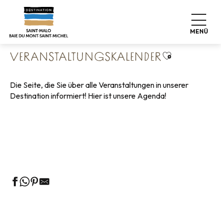
Aller
Startseite
Leben wie zu Hause
au
Veranstaltungskalender
contenu
MENÜ
principal
Ajouter aux 
VERANSTALTUNGSKALENDER
Die Seite, die Sie über alle Veranstaltungen in unserer
Destination informiert! Hier ist unsere Agenda!
Geführte Touren des Fremdenverkehrsamtes
Die Märkte