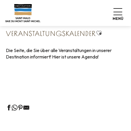
Aller
Startseite
Leben wie zu Hause
au
Veranstaltungskalender
contenu
MENÜ
principal
Ajouter aux 
VERANSTALTUNGSKALENDER
Die Seite, die Sie über alle Veranstaltungen in unserer
Destination informiert! Hier ist unsere Agenda!
Geführte Touren des Fremdenverkehrsamtes
Die Märkte