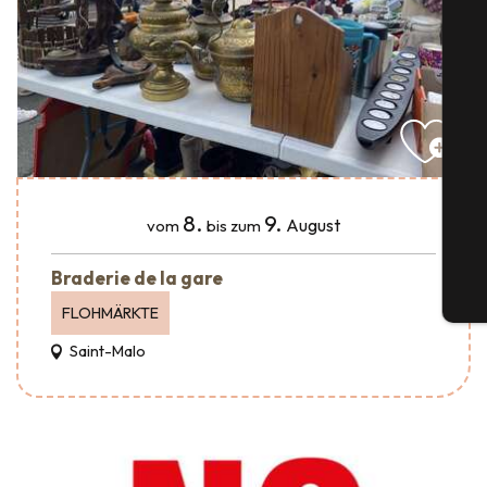
S
G
8.
9.
August
vom
bis zum
Braderie de la gare
Tic
FLOHMÄRKTE
Saint-Malo