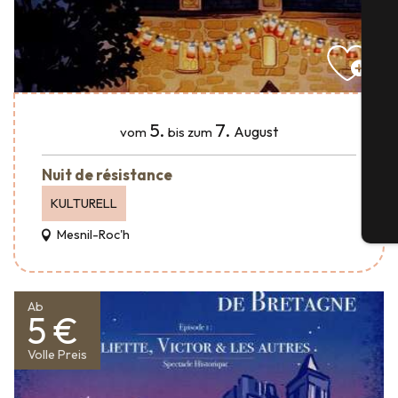
S
5.
7.
August
vom
bis zum
G
Nuit de résistance
KULTURELL
Tic
Mesnil-Roc'h
Ab
5 €
Volle Preis