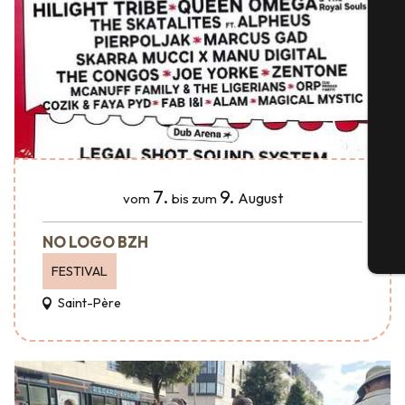
S
G
7.
9.
August
vom
bis zum
NO LOGO BZH
Tic
FESTIVAL
Saint-Père