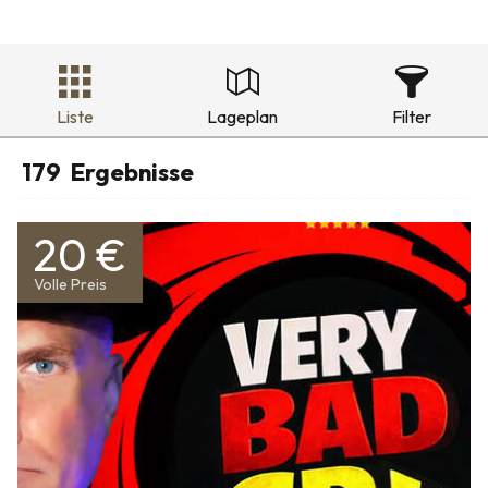
Liste
Lageplan
Filter
179
Ergebnisse
20 €
Volle Preis