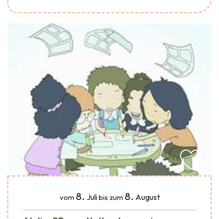
8.
8.
Juli
August
vom
bis zum