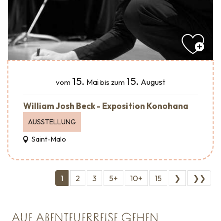
15.
15.
Mai
August
vom
bis zum
William Josh Beck - Exposition Konohana
AUSSTELLUNG
Saint-Malo
1
2
3
5+
10+
15
❯
❯❯
AUF ABENTEUERREISE GEHEN