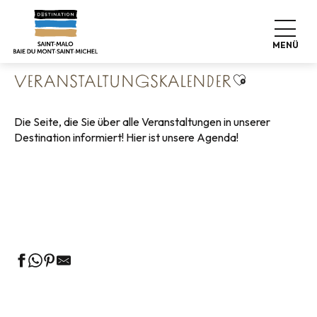
Aller
Startseite
Leben wie zu Hause
au
Veranstaltungskalender
contenu
MENÜ
principal
Ajouter aux 
VERANSTALTUNGSKALENDER
Die Seite, die Sie über alle Veranstaltungen in unserer
Destination informiert! Hier ist unsere Agenda!
Geführte Touren des Fremdenverkehrsamtes
Die Märkte