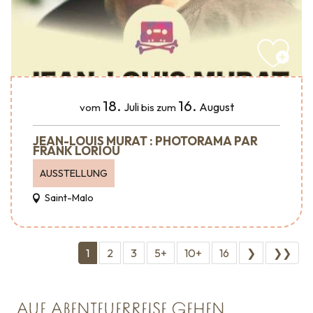
18.
16.
Juli
August
vom
bis zum
JEAN-LOUIS MURAT : PHOTORAMA PAR
FRANK LORIOU
AUSSTELLUNG
Saint-Malo
1
2
3
5+
10+
16
❯
❯❯
AUF ABENTEUERREISE GEHEN