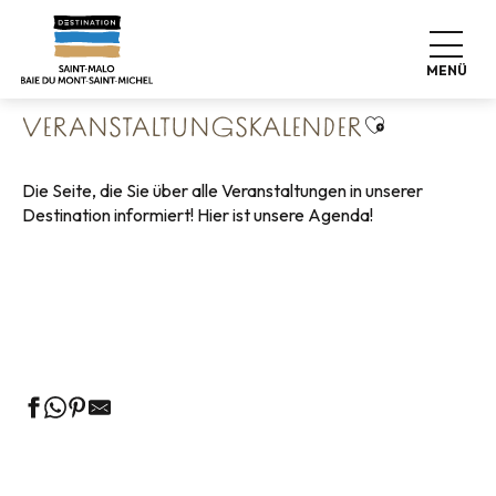
Aller
Startseite
Leben wie zu Hause
au
Veranstaltungskalender
contenu
MENÜ
principal
Ajouter aux 
VERANSTALTUNGSKALENDER
Die Seite, die Sie über alle Veranstaltungen in unserer
Destination informiert! Hier ist unsere Agenda!
Geführte Touren des Fremdenverkehrsamtes
Die Märkte