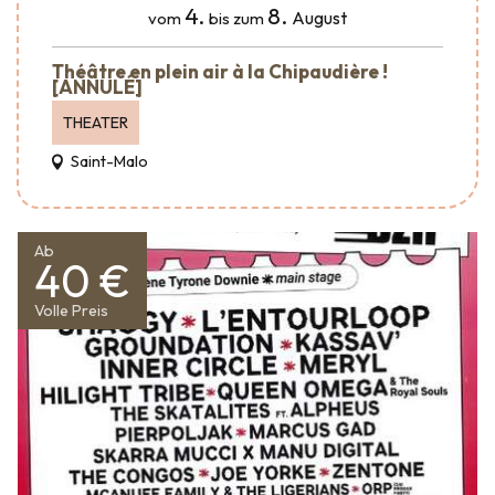
4.
8.
August
vom
bis zum
Théâtre en plein air à la Chipaudière !
[ANNULÉ]
THEATER
Saint-Malo
Ab
40 €
Volle Preis