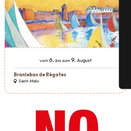
S
6.
9.
G
August
vom
bis zum
Branlebas de Régates
Saint-Malo
Tic