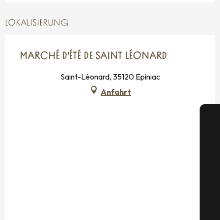
LOKALISIERUNG
MARCHÉ D'ÉTÉ DE SAINT LÉONARD
Saint-Léonard, 35120 Epiniac
Anfahrt
S
G