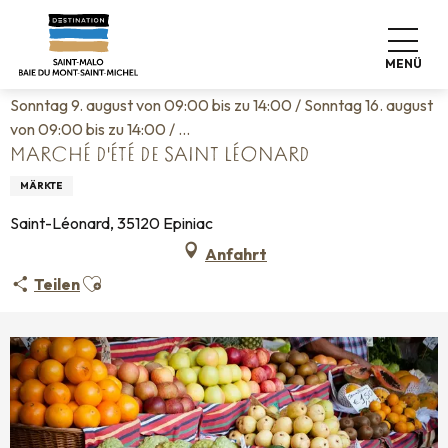
Aller
Startseite
Leben wie zu Hause
Veranstaltungskalender
au
Marché d'été de Saint Léonard
contenu
MENÜ
principal
Sonntag 9. august von 09:00 bis zu 14:00 / Sonntag 16. august
von 09:00 bis zu 14:00 / ...
MARCHÉ D'ÉTÉ DE SAINT LÉONARD
MÄRKTE
Saint-Léonard, 35120 Epiniac
Anfahrt
Ajouter aux favoris
Teilen