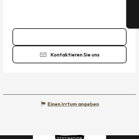
Tic
06 26 58 02
▒▒
Kontaktieren Sie uns
Einen Irrtum angeben