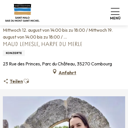
Aller
Startseite
Leben wie zu Hause
Veranstaltungskalender
au
Maud Lemesle, Harpe du Merle
contenu
MENÜ
principal
Mittwoch 12. august von 14:00 bis zu 18:00 / Mittwoch 19.
august von 14:00 bis zu 18:00 / ...
MAUD LEMESLE, HARPE DU MERLE
KONZERTE
23 Rue des Princes, Parc du Château, 35270 Combourg
Anfahrt
Ajouter aux favoris
Teilen