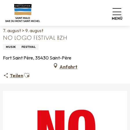
Aller
Startseite
Leben wie zu Hause
Veranstaltungskalender
au
No Logo Festival BZH
contenu
MENÜ
principal
7. august > 9. august
NO LOGO FESTIVAL BZH
MUSIK
FESTIVAL
Fort Saint Père, 35430 Saint-Père
Anfahrt
Ajouter aux favoris
Teilen