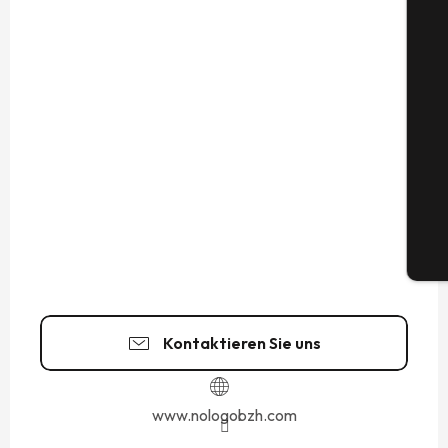
S
G
Tic
Kontaktieren Sie uns
www.nologobzh.com