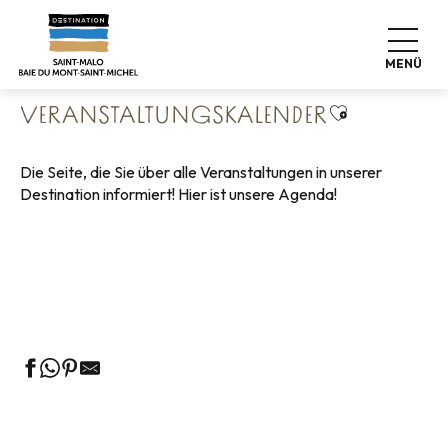
Aller
Startseite
Leben wie zu Hause
au
Veranstaltungskalender
contenu
MENÜ
principal
Ajouter aux 
VERANSTALTUNGSKALENDER
Die Seite, die Sie über alle Veranstaltungen in unserer
Destination informiert! Hier ist unsere Agenda!
Geführte Touren des Fremdenverkehrsamtes
Die Märkte