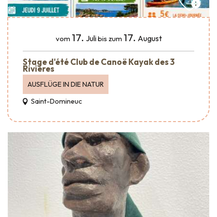
17.
17.
Juli
August
vom
bis zum
Stage d'été Club de Canoë Kayak des 3
Rivières
AUSFLÜGE IN DIE NATUR
Saint-Domineuc