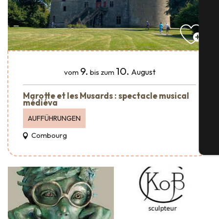
S
9.
10.
August
vom
bis zum
Marotte et les Musards : spectacle musical
médiéva
G
AUFFÜHRUNGEN
Combourg
Tic