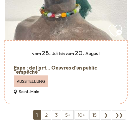
28.
20.
Juli
August
vom
bis zum
Expo : de l'art... Oeuvres d'un public
"empêché"
AUSSTELLUNG
Saint-Malo
1
2
3
5+
10+
15
❯
❯❯