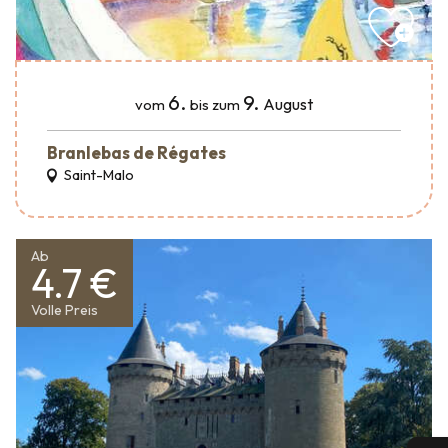
6.
9.
August
vom
bis zum
Branlebas de Régates
Saint-Malo
Ab
4.7 €
Volle Preis