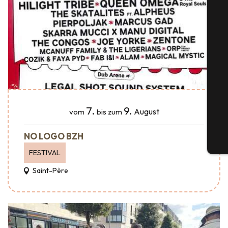
S
G
7.
9.
August
vom
bis zum
NO LOGO BZH
Tic
FESTIVAL
Saint-Père