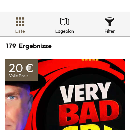
Liste
Lageplan
Filter
179
Ergebnisse
20 €
Volle Preis