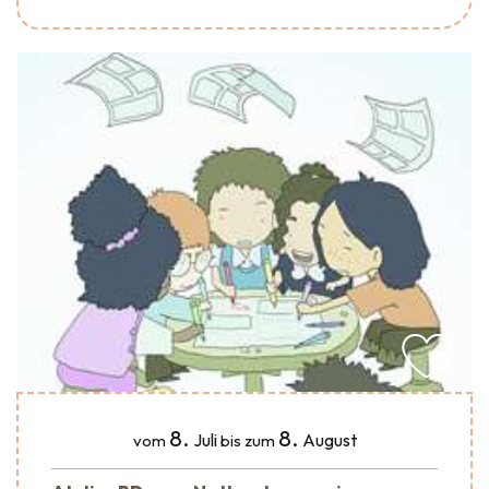
8.
8.
Juli
August
vom
bis zum