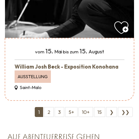
15.
15.
Mai
August
vom
bis zum
William Josh Beck - Exposition Konohana
AUSSTELLUNG
Saint-Malo
1
2
3
5+
10+
15
❯
❯❯
AUF ABENTEUERREISE GEHEN