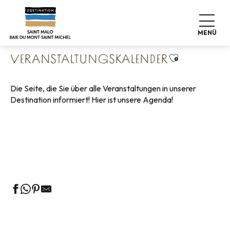
Aller
Startseite
Leben wie zu Hause
au
Veranstaltungskalender
contenu
MENÜ
principal
Ajouter aux 
VERANSTALTUNGSKALENDER
Die Seite, die Sie über alle Veranstaltungen in unserer
Destination informiert! Hier ist unsere Agenda!
Geführte Touren des Fremdenverkehrsamtes
Die Märkte