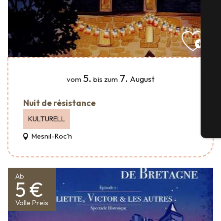
S
5.
7.
August
vom
bis zum
G
Nuit de résistance
KULTURELL
Tic
Mesnil-Roc'h
Ab
5 €
Volle Preis