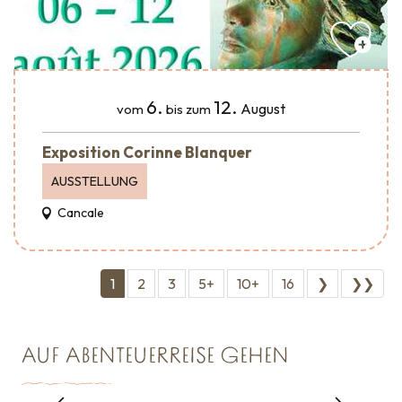
6.
12.
August
vom
bis zum
Exposition Corinne Blanquer
AUSSTELLUNG
Cancale
1
2
3
5+
10+
16
❯
❯❯
AUF ABENTEUERREISE GEHEN