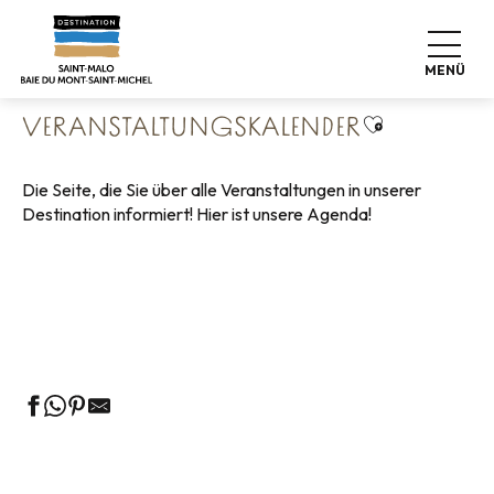
Aller
Startseite
Leben wie zu Hause
au
Veranstaltungskalender
contenu
MENÜ
principal
Ajouter aux 
VERANSTALTUNGSKALENDER
Die Seite, die Sie über alle Veranstaltungen in unserer
Destination informiert! Hier ist unsere Agenda!
Geführte Touren des Fremdenverkehrsamtes
Die Märkte