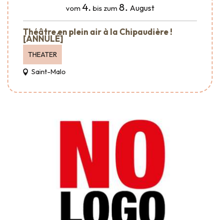
4.
8.
August
vom
bis zum
Théâtre en plein air à la Chipaudière !
[ANNULÉ]
THEATER
Saint-Malo