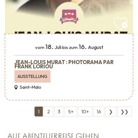
18.
16.
Juli
August
vom
bis zum
JEAN-LOUIS MURAT : PHOTORAMA PAR
FRANK LORIOU
AUSSTELLUNG
Saint-Malo
1
2
3
5+
10+
16
❯
❯❯
AUF ABENTEUERREISE GEHEN