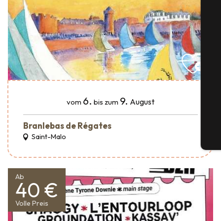
S
6.
9.
G
August
vom
bis zum
Branlebas de Régates
Saint-Malo
Tic
Ab
40 €
Volle Preis