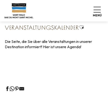
Aller
Startseite
Leben wie zu Hause
au
Veranstaltungskalender
contenu
MENÜ
principal
Ajouter aux 
VERANSTALTUNGSKALENDER
Die Seite, die Sie über alle Veranstaltungen in unserer
Destination informiert! Hier ist unsere Agenda!
Geführte Touren des Fremdenverkehrsamtes
Die Märkte