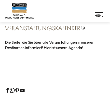
Aller
Startseite
Leben wie zu Hause
au
Veranstaltungskalender
contenu
MENÜ
principal
Ajouter aux 
VERANSTALTUNGSKALENDER
Die Seite, die Sie über alle Veranstaltungen in unserer
Destination informiert! Hier ist unsere Agenda!
Geführte Touren des Fremdenverkehrsamtes
Die Märkte