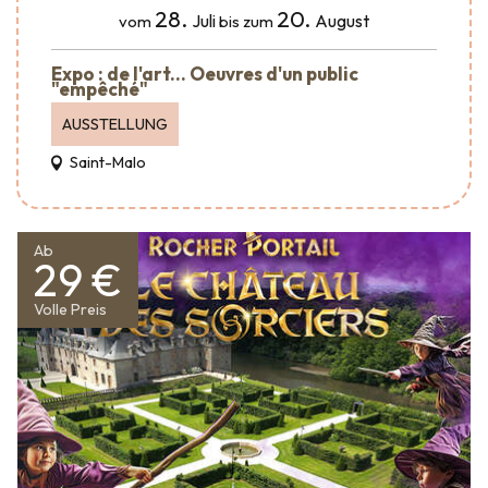
28.
20.
Juli
August
vom
bis zum
Expo : de l'art... Oeuvres d'un public
"empêché"
AUSSTELLUNG
Saint-Malo
Ab
29 €
Volle Preis