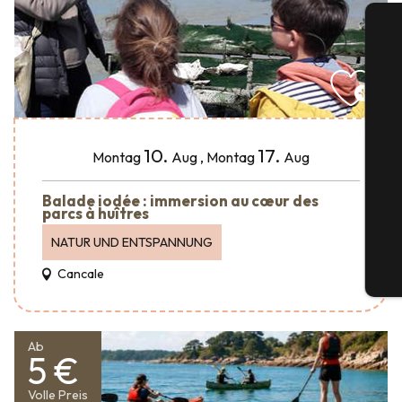
S
10.
17.
Montag
Aug
,
Montag
Aug
Balade iodée : immersion au cœur des
G
parcs à huîtres
NATUR UND ENTSPANNUNG
Cancale
Tic
Ab
5 €
Volle Preis