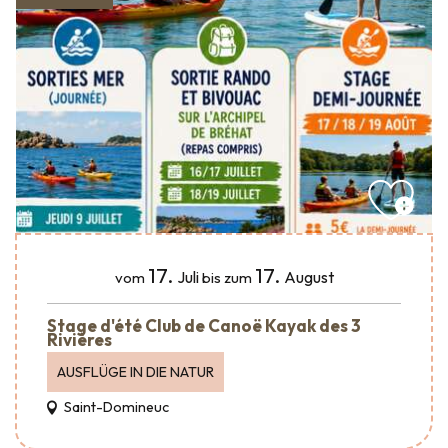
17.
17.
Juli
August
vom
bis zum
Stage d'été Club de Canoë Kayak des 3
Rivières
AUSFLÜGE IN DIE NATUR
Saint-Domineuc