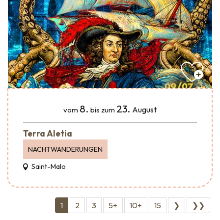
8.
23.
August
vom
bis zum
Terra Aletia
NACHTWANDERUNGEN
Saint-Malo
1
2
3
5+
10+
15
❯
❯❯