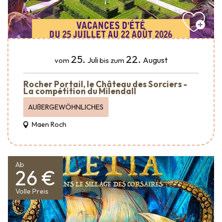
25.
22.
Juli
August
vom
bis zum
Rocher Portail, le Château des Sorciers -
La compétition du Milendall
AUßERGEWÖHNLICHES
Maen Roch
Ab
26 €
Volle Preis