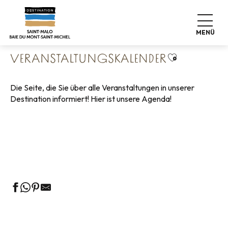
Aller
Startseite
Leben wie zu Hause
au
Veranstaltungskalender
contenu
MENÜ
principal
Ajouter aux 
VERANSTALTUNGSKALENDER
Die Seite, die Sie über alle Veranstaltungen in unserer
Destination informiert! Hier ist unsere Agenda!
Geführte Touren des Fremdenverkehrsamtes
Die Märkte