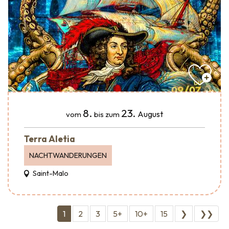
8.
23.
August
vom
bis zum
Terra Aletia
NACHTWANDERUNGEN
Saint-Malo
1
2
3
5+
10+
15
❯
❯❯