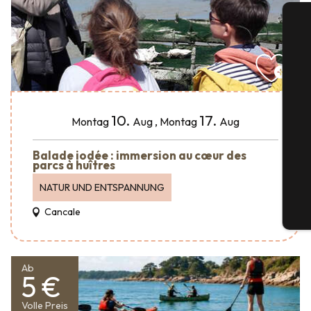
S
10.
17.
Montag
Aug
,
Montag
Aug
Balade iodée : immersion au cœur des
G
parcs à huîtres
NATUR UND ENTSPANNUNG
Cancale
Tic
Ab
5 €
Volle Preis