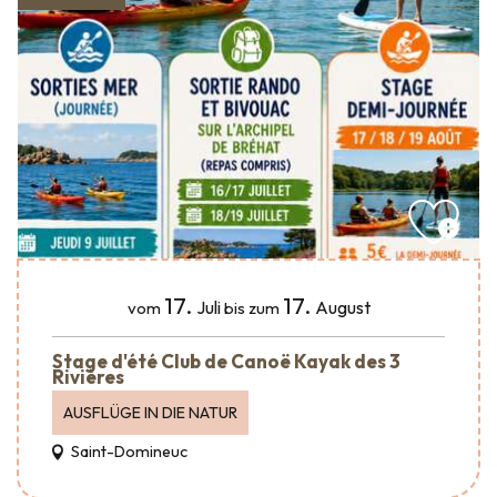
17.
17.
Juli
August
vom
bis zum
Stage d'été Club de Canoë Kayak des 3
Rivières
AUSFLÜGE IN DIE NATUR
Saint-Domineuc