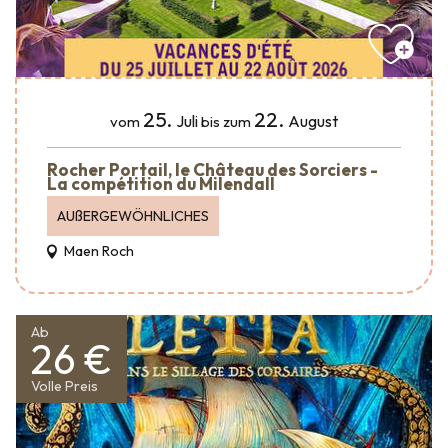
25.
22.
Juli
August
vom
bis zum
Rocher Portail, le Château des Sorciers -
La compétition du Milendall
AUßERGEWÖHNLICHES
Maen Roch
Ab
26 €
Volle Preis