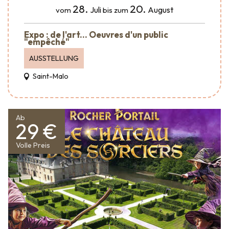
28.
20.
Juli
August
vom
bis zum
Expo : de l'art... Oeuvres d'un public
"empêché"
AUSSTELLUNG
Saint-Malo
Ab
29 €
Volle Preis