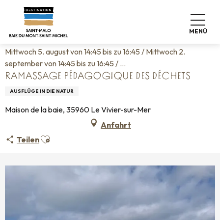
Aller
Startseite
Leben wie zu Hause
Veranstaltungskalender
au
Ramassage pédagogique des déchets
contenu
MENÜ
principal
Mittwoch 5. august von 14:45 bis zu 16:45 / Mittwoch 2.
september von 14:45 bis zu 16:45 / ...
RAMASSAGE PÉDAGOGIQUE DES DÉCHETS
AUSFLÜGE IN DIE NATUR
Maison de la baie, 35960 Le Vivier-sur-Mer
Anfahrt
Ajouter aux favoris
Teilen