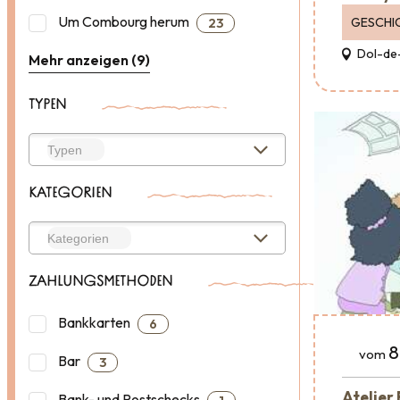
Um Combourg herum
GESCHI
23
Dol-de
Mehr anzeigen (9)
TYPEN
KATEGORIEN
ZAHLUNGSMETHODEN
Bankkarten
6
8
vom
Bar
3
Atelier
Bank- und Postschecks