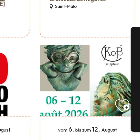
É]
Saint-Malo
A
Se
G
Tick
6.
12.
gust
August
vom
bis zum