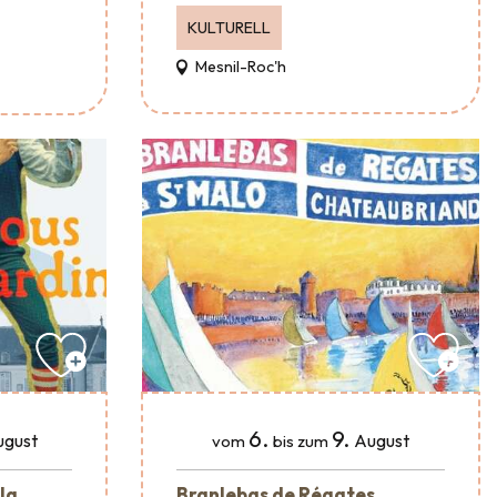
KULTURELL
Mesnil-Roc'h
6.
9.
ugust
August
vom
bis zum
 la
Branlebas de Régates