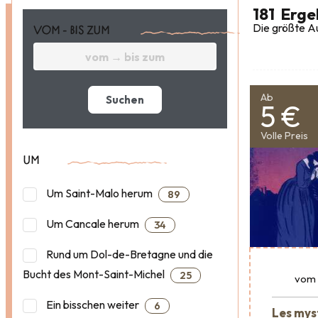
181
Erge
Die größte Au
VOM - BIS ZUM
Ab
Suchen
5 €
Volle Preis
UM
Um Saint-Malo herum
89
Um Cancale herum
34
Rund um Dol-de-Bretagne und die
Bucht des Mont-Saint-Michel
25
vom
Ein bisschen weiter
6
Les mys