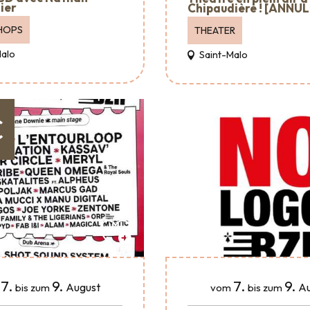
ier
Chipaudière ! [ANNUL
HOPS
THEATER
Malo
Saint-Malo
€
7.
9.
7.
9.
August
Au
bis zum
vom
bis zum