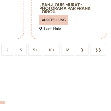
JEAN-LOUIS MURAT :
PHOTORAMA PAR FRANK
LORIOU
AUSSTELLUNG
Saint-Malo
2
3
5+
10+
16
❯
❯❯
Empfang & Raumvermietung
Veranstaltungsagenturen
EN
und -