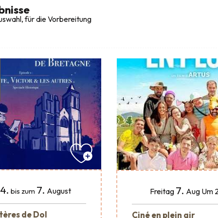
bnisse
swahl, für die Vorbereitung
4.
7.
7.
August
Freitag
Aug
Um 2
bis zum
tères de Dol
Ciné en plein air