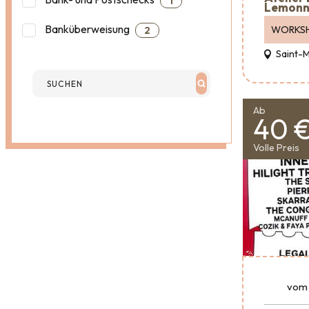
1
Lemonn
Banküberweisung
WORKS
2
Saint-
Ab
40 
Volle Preis
vom