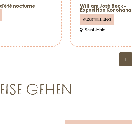
William Josh Beck -
d'été nocturne
Exposition Konohana
AUSSTELLUNG
Saint-Malo
1
EISE GEHEN
Wo man essen kann
EINE RUNDE SCHAUFENSTERGUCK
sgehen