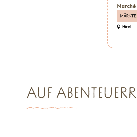
Marché 
MÄRKTE
Hirel
AUF ABENTEUERR
Großveranstaltungen
Sehenswürdigkeiten
Wohin au