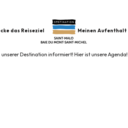
der
GSKALENDER
Ajouter au
cke das Reiseziel
Meinen Aufenthalt 
n unserer Destination informiert! Hier ist unsere Agenda!
führte Touren des Fremdenverkehrsamtes
Die Märk