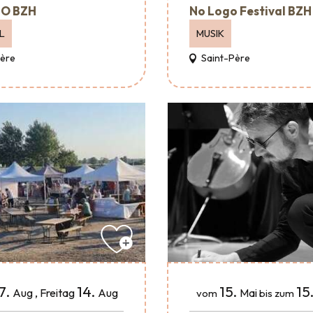
O BZH
No Logo Festival BZH
L
MUSIK
Père
Saint-Père
15.
15
7.
14.
Mai
Aug
,
Freitag
Aug
vom
bis zum