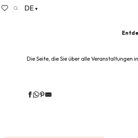
Aller
DE
Startseite
Leben wie zu Hause
Veranstaltungskalen
au
Suche
Voir les favoris
contenu
principal
VERANSTALTUN
Entde
Die Seite, die Sie über alle Veranstaltungen i
Ge