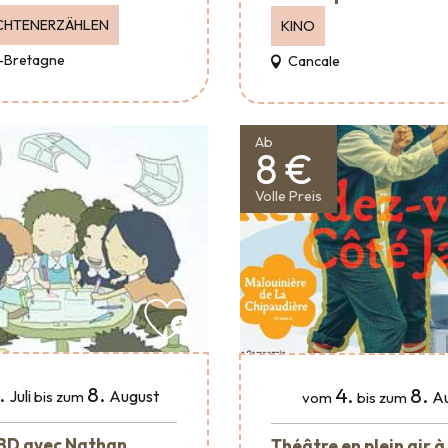
CHTENERZÄHLEN
KINO
-Bretagne
Cancale
Ab
8 €
Volle Preis
.
8.
4.
8.
Juli
August
A
bis zum
vom
bis zum
 BD avec Nathan
Théâtre en plein air à