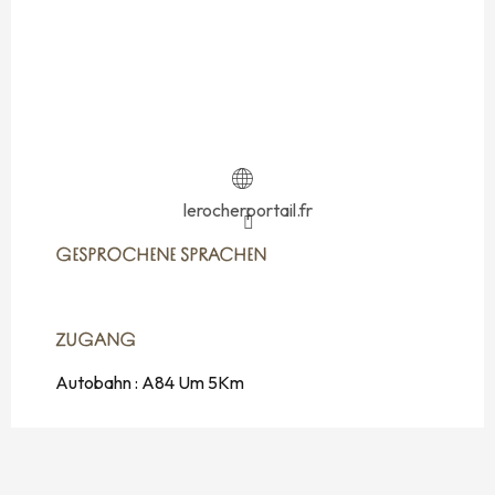
lerocherportail.fr
GESPROCHENE SPRACHEN
GESPROCHENE SPRACHEN
ZUGANG
ZUGANG
Autobahn : A84 Um 5Km