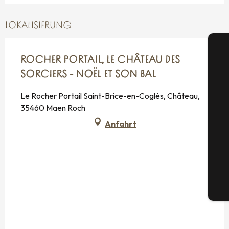
LOKALISIERUNG
ROCHER PORTAIL, LE CHÂTEAU DES
SORCIERS - NOËL ET SON BAL
Le Rocher Portail Saint-Brice-en-Coglès, Château,
S
35460 Maen Roch
Anfahrt
G
Tic