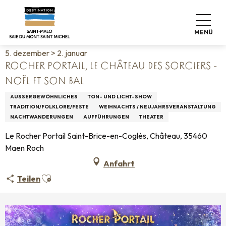
Aller
Startseite
Leben wie zu Hause
Veranstaltungskalender
au
Rocher Portail, le Château des Sorciers - Noël et son bal
contenu
MENÜ
principal
5. dezember > 2. januar
ROCHER PORTAIL, LE CHÂTEAU DES SORCIERS -
NOËL ET SON BAL
AUSSERGEWÖHNLICHES
TON- UND LICHT-SHOW
TRADITION/FOLKLORE/FESTE
WEIHNACHTS / NEUJAHRSVERANSTALTUNG
NACHTWANDERUNGEN
AUFFÜHRUNGEN
THEATER
Le Rocher Portail Saint-Brice-en-Coglès, Château, 35460
Maen Roch
Anfahrt
Ajouter aux favoris
Teilen