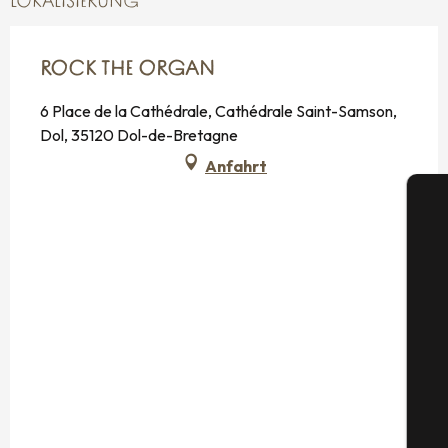
LOKALISIERUNG
ROCK THE ORGAN
6 Place de la Cathédrale, Cathédrale Saint-Samson,
Dol, 35120 Dol-de-Bretagne
Anfahrt
S
G