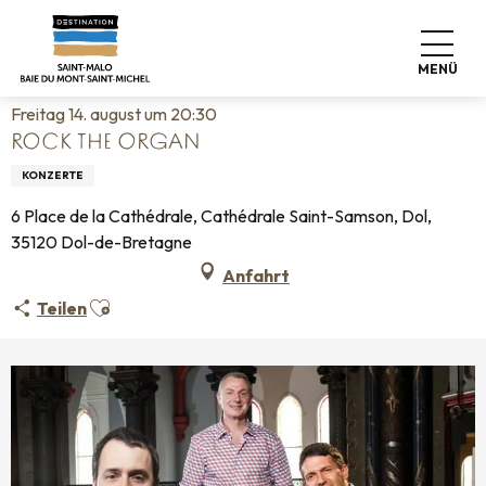
Aller
Startseite
Leben wie zu Hause
Veranstaltungskalender
au
Rock the Organ
contenu
MENÜ
principal
Freitag 14. august um 20:30
ROCK THE ORGAN
KONZERTE
6 Place de la Cathédrale, Cathédrale Saint-Samson, Dol,
35120 Dol-de-Bretagne
Anfahrt
Ajouter aux favoris
Teilen