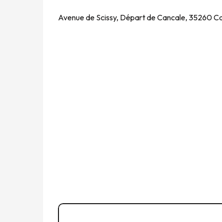
Avenue de Scissy, Départ de Cancale, 35260 C
06 58 05 84
▒▒