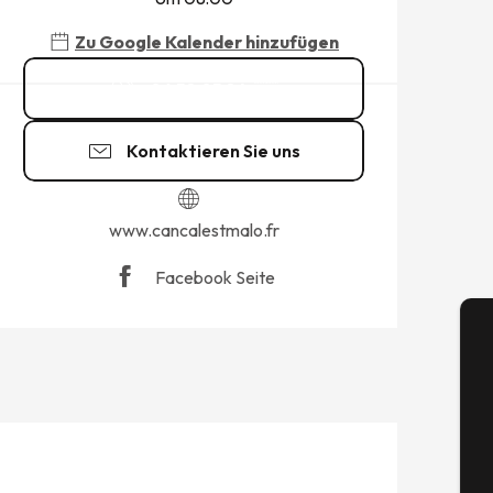
Zu Google Kalender hinzufügen
06 58 05 84
▒▒
Kontaktieren Sie uns
www.cancalestmalo.fr
Facebook Seite
A
Se