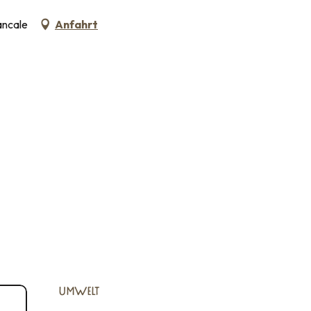
ancale
Anfahrt
UMWELT
UMWELT