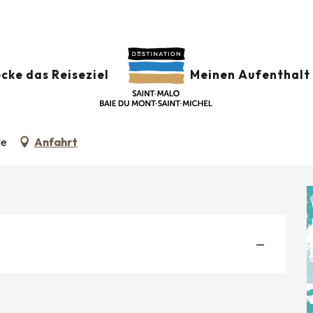
r
Semi-marathon Cancale-Saint-Malo
cke das Reiseziel
Meinen Aufenthalt 
-SAINT-MALO
le
Anfahrt
—