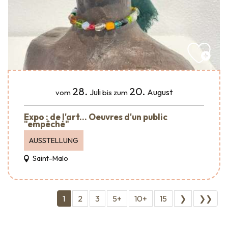
28.
20.
Juli
August
vom
bis zum
Expo : de l'art... Oeuvres d'un public
"empêché"
AUSSTELLUNG
Saint-Malo
1
2
3
5+
10+
15
❯
❯❯