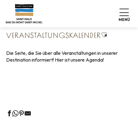
Aller
Startseite
Leben wie zu Hause
au
Veranstaltungskalender
contenu
MENÜ
principal
Ajouter aux 
VERANSTALTUNGSKALENDER
Die Seite, die Sie über alle Veranstaltungen in unserer
Destination informiert! Hier ist unsere Agenda!
Geführte Touren des Fremdenverkehrsamtes
Die Märkte