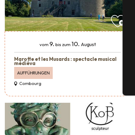
S
9.
10.
August
vom
bis zum
Marotte et les Musards : spectacle musical
médiéva
G
AUFFÜHRUNGEN
Combourg
Tic