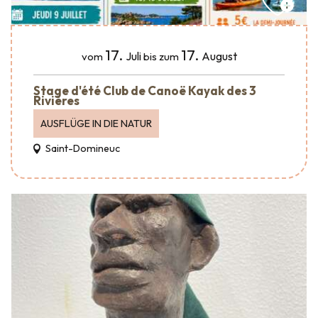
17.
17.
Juli
August
vom
bis zum
Stage d'été Club de Canoë Kayak des 3
Rivières
AUSFLÜGE IN DIE NATUR
Saint-Domineuc